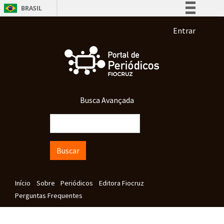
Pular para o conteúdo principal
BRASIL
Simplifique!
Menu de co
Entrar
Comunica BR
Participe
Acesso à informação
Legislação
Busca Avançada
Canais
Buscar
Navegação principal
Início
Sobre
Periódicos
Editora Fiocruz
Perguntas Frequentes