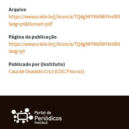
Arquivo
https://www.scielo.br/j/hcsm/a/TQ4g9KYMd96Yhrd89Bhb
lang=pt&format=pdf
Página da publicação
https://www.scielo.br/j/hcsm/a/TQ4g9KYMd96Yhrd89Bhb
lang=pt
Publicado por (Instituto)
Casa de Oswaldo Cruz (COC/Fiocruz)