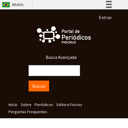
Pular para o conteúdo principal
BRASIL
Simplifique!
Menu de co
Entrar
Comunica BR
Participe
Acesso à informação
Legislação
Busca Avançada
Canais
Buscar
Navegação principal
Início
Sobre
Periódicos
Editora Fiocruz
Perguntas Frequentes