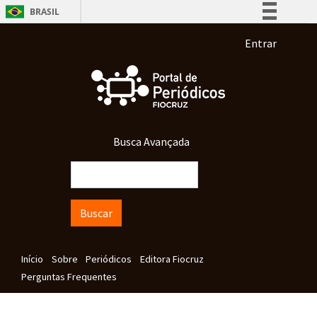
Pular para o conteúdo principal
BRASIL
Simplifique!
Menu de co
Entrar
Comunica BR
Participe
Acesso à informação
Legislação
Busca Avançada
Canais
Buscar
Navegação principal
Início
Sobre
Periódicos
Editora Fiocruz
Perguntas Frequentes