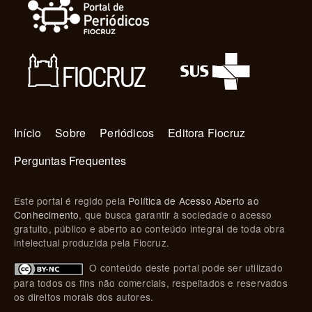
Navegação principal
Início
Sobre
Periódicos
Editora Fiocruz
Perguntas Frequentes
Este portal é regido pela
Política de Acesso Aberto ao
Conhecimento
, que busca garantir à sociedade o acesso
gratuito, público e aberto ao conteúdo integral de toda obra
intelectual produzida pela Fiocruz.
O conteúdo deste portal pode ser utilizado
para todos os fins não comerciais, respeitados e reservados
os direitos morais dos autores.