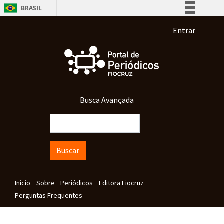
Pular para o conteúdo principal
BRASIL
Simplifique!
Menu de co
Entrar
Comunica BR
Participe
Acesso à informação
Legislação
Busca Avançada
Canais
Buscar
Navegação principal
Início
Sobre
Periódicos
Editora Fiocruz
Perguntas Frequentes