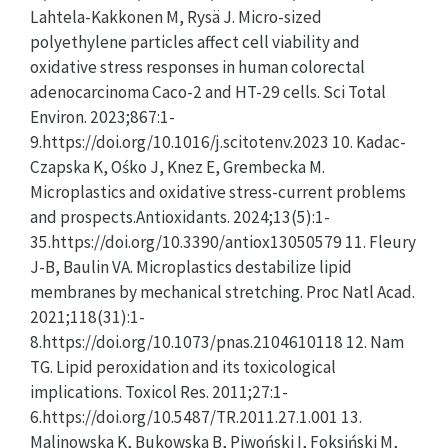
Lahtela-Kakkonen M, Rysä J. Micro-sized
polyethylene particles affect cell viability and
oxidative stress responses in human colorectal
adenocarcinoma Caco-2 and HT-29 cells. Sci Total
Environ. 2023;867:1-
9.https://doi.org/10.1016/j.scitotenv.2023 10. Kadac-
Czapska K, Ośko J, Knez E, Grembecka M.
Microplastics and oxidative stress-current problems
and prospects.Antioxidants. 2024;13(5):1-
35.https://doi.org/10.3390/antiox13050579 11. Fleury
J-B, Baulin VA. Microplastics destabilize lipid
membranes by mechanical stretching. Proc Natl Acad.
2021;118(31):1-
8.https://doi.org/10.1073/pnas.2104610118 12. Nam
TG. Lipid peroxidation and its toxicological
implications. Toxicol Res. 2011;27:1-
6.https://doi.org/10.5487/TR.2011.27.1.001 13.
Malinowska K, Bukowska B, Piwoński I, Foksiński M,