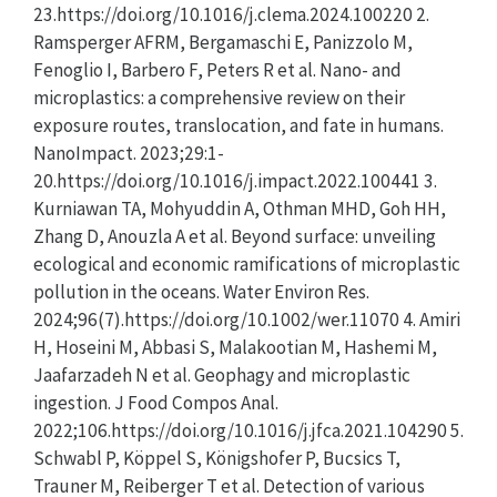
23.https://doi.org/10.1016/j.clema.2024.100220 2.
Ramsperger AFRM, Bergamaschi E, Panizzolo M,
Fenoglio I, Barbero F, Peters R et al. Nano- and
microplastics: a comprehensive review on their
exposure routes, translocation, and fate in humans.
NanoImpact. 2023;29:1-
20.https://doi.org/10.1016/j.impact.2022.100441 3.
Kurniawan TA, Mohyuddin A, Othman MHD, Goh HH,
Zhang D, Anouzla A et al. Beyond surface: unveiling
ecological and economic ramifications of microplastic
pollution in the oceans. Water Environ Res.
2024;96(7).https://doi.org/10.1002/wer.11070 4. Amiri
H, Hoseini M, Abbasi S, Malakootian M, Hashemi M,
Jaafarzadeh N et al. Geophagy and microplastic
ingestion. J Food Compos Anal.
2022;106.https://doi.org/10.1016/j.jfca.2021.104290 5.
Schwabl P, Köppel S, Königshofer P, Bucsics T,
Trauner M, Reiberger T et al. Detection of various