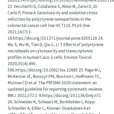
23. Vecchiotti G, Colafarina S, Aloisi M, Zarivi O, Di
Carlo P, Poma A. Genotoxicity and oxidative stress
induction by polystyrene nanoparticles in the
colorectal cancer cell line HCT116. PLoS One.
2021;16(7):1-
18.https://doi.org/10.1371/journal.pone.0255120 24.
Wu S, Wu M, Tian D, Qiu L, Li T. Effects of polystyrene
microbeads on cytotoxicity and transcriptomic
profiles in human Caco-2 cells. Environ Toxicol.
2020;35(4):495-
506.https://doi.org/10.1002/tox.22885 25. Page MJ,
McKenzie JE, Bossuyt PM, Boutron I, Hoffmann TC,
Mulrow CD et al. The PRISMA 2020 statement: an
updated guideline for reporting systematic reviews.
BMJ. 2021;372:1-9.https://doi.org/10.1136/bmj.n71
26. Schneider K, Schwarz M, Burkholder I, Kopp-
Schneider A, Edler L, Kinsner-Ovaskainen A et