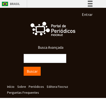
Pular para o conteúdo principal
BRASIL
Simplifique!
Menu de co
Entrar
Comunica BR
Participe
Acesso à informação
Legislação
Busca Avançada
Canais
Buscar
Navegação principal
Início
Sobre
Periódicos
Editora Fiocruz
Perguntas Frequentes