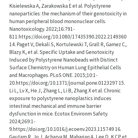
Kisielewska A, Zarakowska E et al. Polystyrene
nanoparticles: the mechanism of their genotoxicity in
human peripheral blood mononuclear cells.
Nanotoxicology. 2022;16:791-
811.https://doi.org/10.1080/17435390.2022.2149360
14. Paget V, Dekali S, Kortulewski T, Grall R, Gamez C,
Blazy K, et al. Specific Uptake and Genotoxicity
Induced by Polystyrene Nanobeads with Distinct
Surface Chemistry on Human Lung Epithelial Cells
and Macrophages. PLoS ONE. 2015;10:1-
20.https://doi.org/10.1371/journal.pone.0123297 15.
Li L, Lv X, He J, Zhang L, Li B, Zhang X et al. Chronic
exposure to polystyrene nanoplastics induces
intestinal mechanical and immune barrier
dysfunction in mice. Ecotox Environm Safety.
2024;269:1-
9.https://doi.org/10.1016/j.ecoenv.2023.115749 16.
Gautam R, Jo J, Acharya M, Maharjan A, Lee D, K CP et