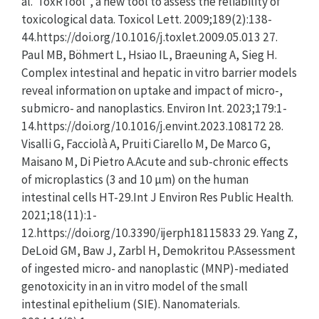
al.“ToxRTool”, a new tool to assess the reliability of
toxicological data. Toxicol Lett. 2009;189(2):138-
44.https://doi.org/10.1016/j.toxlet.2009.05.013 27.
Paul MB, Böhmert L, Hsiao IL, Braeuning A, Sieg H.
Complex intestinal and hepatic in vitro barrier models
reveal information on uptake and impact of micro-,
submicro- and nanoplastics. Environ Int. 2023;179:1-
14.https://doi.org/10.1016/j.envint.2023.108172 28.
Visalli G, Facciolà A, Pruiti Ciarello M, De Marco G,
Maisano M, Di Pietro A.Acute and sub-chronic effects
of microplastics (3 and 10 μm) on the human
intestinal cells HT-29.Int J Environ Res Public Health.
2021;18(11):1-
12.https://doi.org/10.3390/ijerph18115833 29. Yang Z,
DeLoid GM, Baw J, Zarbl H, Demokritou P.Assessment
of ingested micro- and nanoplastic (MNP)-mediated
genotoxicity in an in vitro model of the small
intestinal epithelium (SIE). Nanomaterials.