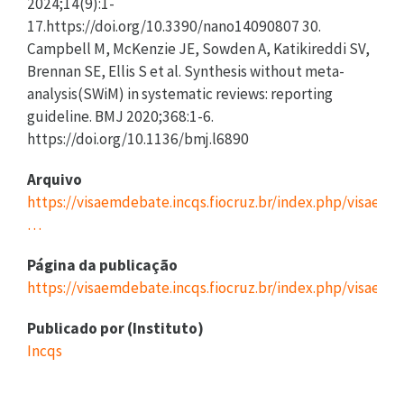
2024;14(9):1-
17.https://doi.org/10.3390/nano14090807 30.
Campbell M, McKenzie JE, Sowden A, Katikireddi SV,
Brennan SE, Ellis S et al. Synthesis without meta-
analysis(SWiM) in systematic reviews: reporting
guideline. BMJ 2020;368:1-6.
https://doi.org/10.1136/bmj.l6890
Arquivo
https://visaemdebate.incqs.fiocruz.br/index.php/visaemd
…
Página da publicação
https://visaemdebate.incqs.fiocruz.br/index.php/visaemd
Publicado por (Instituto)
Incqs