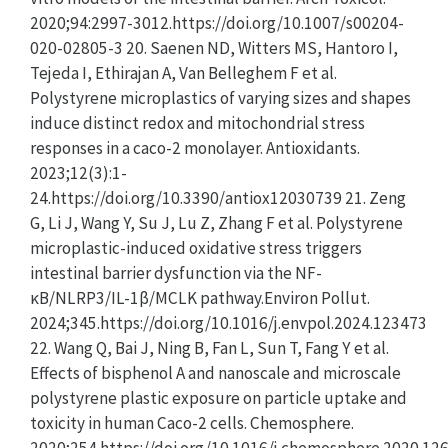
2020;94:2997-3012.https://doi.org/10.1007/s00204-
020-02805-3 20. Saenen ND, Witters MS, Hantoro I,
Tejeda I, Ethirajan A, Van Belleghem F et al.
Polystyrene microplastics of varying sizes and shapes
induce distinct redox and mitochondrial stress
responses in a caco-2 monolayer. Antioxidants.
2023;12(3):1-
24.https://doi.org/10.3390/antiox12030739 21. Zeng
G, Li J, Wang Y, Su J, Lu Z, Zhang F et al. Polystyrene
microplastic-induced oxidative stress triggers
intestinal barrier dysfunction via the NF-
κB/NLRP3/IL-1β/MCLK pathway.Environ Pollut.
2024;345.https://doi.org/10.1016/j.envpol.2024.123473
22. Wang Q, Bai J, Ning B, Fan L, Sun T, Fang Y et al.
Effects of bisphenol A and nanoscale and microscale
polystyrene plastic exposure on particle uptake and
toxicity in human Caco-2 cells. Chemosphere.
2020;254.https://doi.org/10.1016/j.chemosphere.2020.12