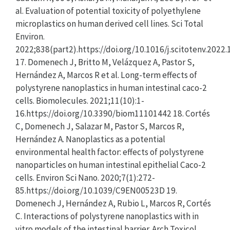
al. Evaluation of potential toxicity of polyethylene
microplastics on human derived cell lines. Sci Total
Environ.
2022;838(part2).https://doi.org/10.1016/j.scitotenv.2022
17. Domenech J, Britto M, Velázquez A, Pastor S,
Hernández A, Marcos R et al. Long-term effects of
polystyrene nanoplastics in human intestinal caco-2
cells. Biomolecules. 2021;11(10):1-
16.https://doi.org/10.3390/biom11101442 18. Cortés
C, Domenech J, Salazar M, Pastor S, Marcos R,
Hernández A. Nanoplastics as a potential
environmental health factor: effects of polystyrene
nanoparticles on human intestinal epithelial Caco-2
cells. Environ Sci Nano. 2020;7(1):272-
85.https://doi.org/10.1039/C9EN00523D 19.
Domenech J, Hernández A, Rubio L, Marcos R, Cortés
C. Interactions of polystyrene nanoplastics with in
vitro models of the intestinal barrier. Arch Toxicol.