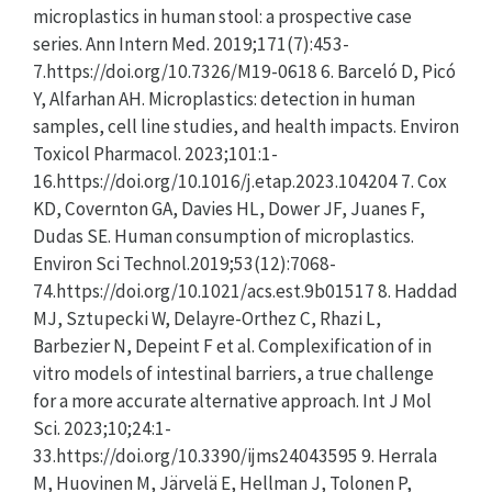
microplastics in human stool: a prospective case
series. Ann Intern Med. 2019;171(7):453-
7.https://doi.org/10.7326/M19-0618 6. Barceló D, Picó
Y, Alfarhan AH. Microplastics: detection in human
samples, cell line studies, and health impacts. Environ
Toxicol Pharmacol. 2023;101:1-
16.https://doi.org/10.1016/j.etap.2023.104204 7. Cox
KD, Covernton GA, Davies HL, Dower JF, Juanes F,
Dudas SE. Human consumption of microplastics.
Environ Sci Technol.2019;53(12):7068-
74.https://doi.org/10.1021/acs.est.9b01517 8. Haddad
MJ, Sztupecki W, Delayre-Orthez C, Rhazi L,
Barbezier N, Depeint F et al. Complexification of in
vitro models of intestinal barriers, a true challenge
for a more accurate alternative approach. Int J Mol
Sci. 2023;10;24:1-
33.https://doi.org/10.3390/ijms24043595 9. Herrala
M, Huovinen M, Järvelä E, Hellman J, Tolonen P,