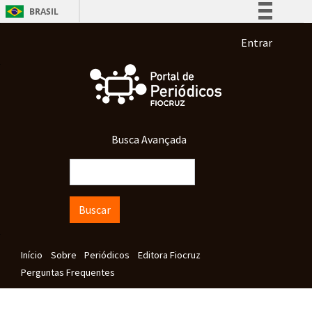
Pular para o conteúdo principal
BRASIL
Simplifique!
Menu de co
Entrar
Comunica BR
Participe
Acesso à informação
Legislação
Busca Avançada
Canais
Buscar
Navegação principal
Início
Sobre
Periódicos
Editora Fiocruz
Perguntas Frequentes