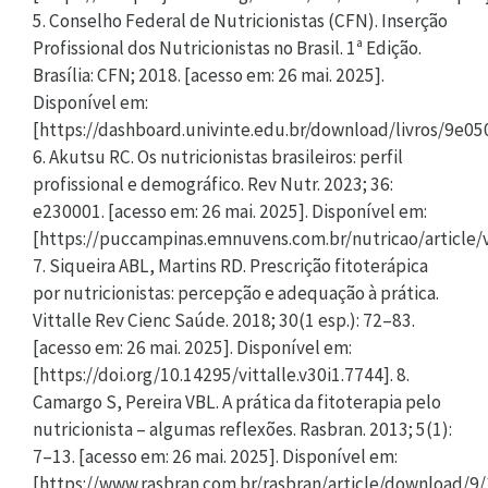
5. Conselho Federal de Nutricionistas (CFN). Inserção
Profissional dos Nutricionistas no Brasil. 1ª Edição.
Brasília: CFN; 2018. [acesso em: 26 mai. 2025].
Disponível em:
[https://dashboard.univinte.edu.br/download/livros/9e
6. Akutsu RC. Os nutricionistas brasileiros: perfil
profissional e demográfico. Rev Nutr. 2023; 36:
e230001. [acesso em: 26 mai. 2025]. Disponível em:
[https://puccampinas.emnuvens.com.br/nutricao/article/
7. Siqueira ABL, Martins RD. Prescrição fitoterápica
por nutricionistas: percepção e adequação à prática.
Vittalle Rev Cienc Saúde. 2018; 30(1 esp.): 72–83.
[acesso em: 26 mai. 2025]. Disponível em:
[https://doi.org/10.14295/vittalle.v30i1.7744]. 8.
Camargo S, Pereira VBL. A prática da fitoterapia pelo
nutricionista – algumas reflexões. Rasbran. 2013; 5(1):
7–13. [acesso em: 26 mai. 2025]. Disponível em:
[https://www.rasbran.com.br/rasbran/article/download/9/