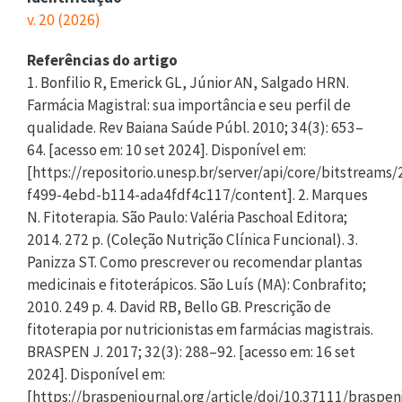
v. 20 (2026)
Referências do artigo
1. Bonfilio R, Emerick GL, Júnior AN, Salgado HRN.
Farmácia Magistral: sua importância e seu perfil de
qualidade. Rev Baiana Saúde Públ. 2010; 34(3): 653–
64. [acesso em: 10 set 2024]. Disponível em:
[https://repositorio.unesp.br/server/api/core/bitstreams
f499-4ebd-b114-ada4fdf4c117/content]. 2. Marques
N. Fitoterapia. São Paulo: Valéria Paschoal Editora;
2014. 272 p. (Coleção Nutrição Clínica Funcional). 3.
Panizza ST. Como prescrever ou recomendar plantas
medicinais e fitoterápicos. São Luís (MA): Conbrafito;
2010. 249 p. 4. David RB, Bello GB. Prescrição de
fitoterapia por nutricionistas em farmácias magistrais.
BRASPEN J. 2017; 32(3): 288–92. [acesso em: 16 set
2024]. Disponível em:
[https://braspenjournal.org/article/doi/10.37111/braspenj