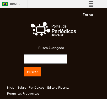
Pular para o conteúdo principal
BRASIL
Simplifique!
Menu de co
Entrar
Comunica BR
Participe
Acesso à informação
Legislação
Busca Avançada
Canais
Buscar
Navegação principal
Início
Sobre
Periódicos
Editora Fiocruz
Perguntas Frequentes