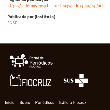
https://cadernos.ensp.fiocruz.br/ojs/index.php/csp/articl
Publicado por (Instituto)
ENSP
Navegação principal
Início
Sobre
Periódicos
Editora Fiocruz