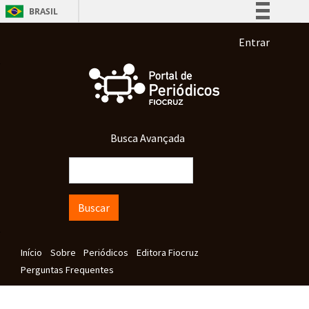
Pular para o conteúdo principal
BRASIL
Simplifique!
Menu de co
Entrar
Comunica BR
Participe
Acesso à informação
Legislação
Busca Avançada
Canais
Buscar
Navegação principal
Início
Sobre
Periódicos
Editora Fiocruz
Perguntas Frequentes