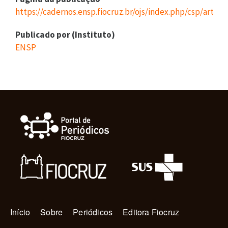
https://cadernos.ensp.fiocruz.br/ojs/index.php/csp/articl
Publicado por (Instituto)
ENSP
Navegação principal
Início
Sobre
Periódicos
Editora Fiocruz