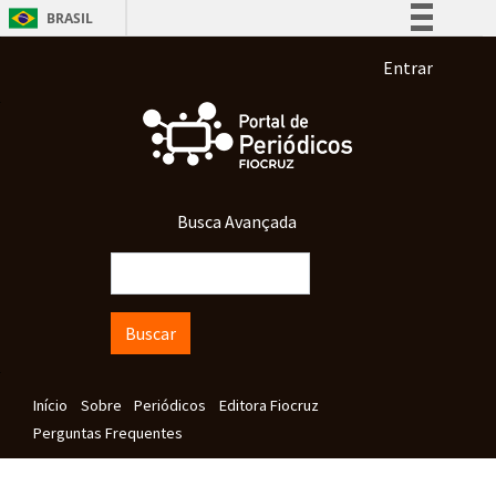
Pular para o conteúdo principal
BRASIL
Simplifique!
Menu de co
Entrar
Comunica BR
Participe
Acesso à informação
Legislação
Busca Avançada
Canais
Buscar
Navegação principal
Início
Sobre
Periódicos
Editora Fiocruz
Perguntas Frequentes