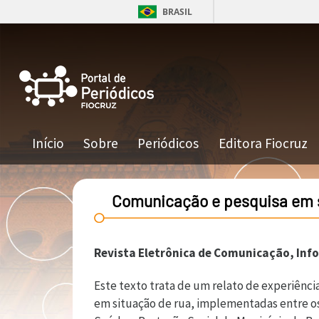
Pular para o conteúdo principal
BRASIL
Navegação principal
Início
Sobre
Periódicos
Editora Fiocruz
Comunicação e pesquisa em s
Revista Eletrônica de Comunicação, Inf
Este texto trata de um relato de experiênci
em situação de rua, implementadas entre os 