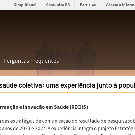
Simplifique!
Comunica BR
Participe
Acesso à inform
Perguntas Frequentes
aúde coletiva: uma experiência junto à popu
ormação e Inovação em Saúde (RECIIS)
a das estratégias de comunicação do resultado de pesquisa sob
anos de 2023 e 2024. A experiência integra o projeto Estratégi