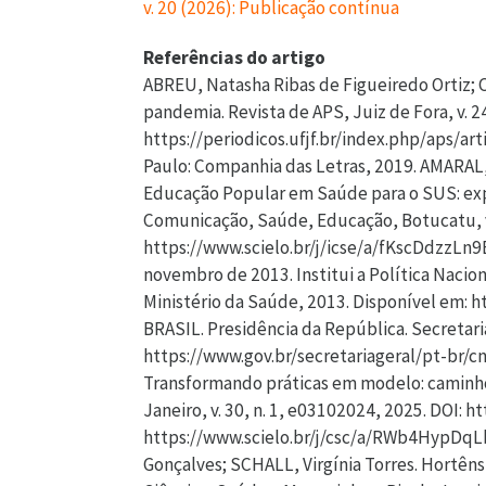
v. 20 (2026): Publicação contínua
Referências do artigo
ABREU, Natasha Ribas de Figueiredo Ortiz; CARVALHO, André Luís Bonifácio de. Avanços e desafios da comunicação digital em saúde na era da pandemia. Revista de APS, Juiz de Fora, v. 24, n. 1, p. 165-184, 2021. DOI: https://doi.org/10.34019/1809-8363.2021.v24.35190. Disponível em: https://periodicos.ufjf.br/index.php/aps/article/view/35190. Acesso em: 24 mar. 2026. ADICHIE, Chimamanda Ngozi. O perigo de uma história única. São Paulo: Companhia das Letras, 2019. AMARAL, Maria Carmélia Sales do; PONTES, Andrezza Graziella Veríssimo; SILVA, Jennifer do Vale e. O ensino de Educação Popular em Saúde para o SUS: experiência de articulação entre graduandos de enfermagem e Agentes Comunitários de Saúde. Interface – Comunicação, Saúde, Educação, Botucatu, v. 18, supl. 2, p. 1547-1558, jan. 2014. DOI: https://doi.org/10.1590/1807-57622013.0441. Disponível em: https://www.scielo.br/j/icse/a/fKscDdzzLn9BK7JQgYB8GHh/?lang=pt. Acesso em: 24 mar. 2026. BRASIL. Ministério da Saúde. Portaria n. 2.761, de 19 de novembro de 2013. Institui a Política Nacional de Educação Popular em Saúde no âmbito do Sistema Único de Saúde (PNEPS-SUS). Brasília, DF: Ministério da Saúde, 2013. Disponível em: https://bvsms.saude.gov.br/bvs/saudelegis/gm/2013/prt2761_19_11_2013.html. Acesso em: 17 set. 2024. BRASIL. Presidência da República. Secretaria-Geral. Relatório Nacional Voluntário. Brasília: Presidência da República, 2024. Disponível em: https://www.gov.br/secretariageral/pt-br/cnods/RNV_Brasil/portugues. Acesso em: 17 set. 2024. DANTAS, Ana Carolina de Moraes Teixeira Vilela et al. Transformando práticas em modelo: caminhos para uma Rede de Atenção à Saúde da População em Situação de Rua. Ciência & Saúde Coletiva, Rio de Janeiro, v. 30, n. 1, e03102024, 2025. DOI: https://doi.org/10.1590/1413-81232025301.03102024. Disponível em: https://www.scielo.br/j/csc/a/RWb4HypDqLbBdgYcbD4q73K/?lang=pt. Acesso em: 24 mar. 2026. DINIZ, Maria Cecília P.; FIGUEIREDO, Betânia Gonçalves; SCHALL, Virgínia Torres. Hortênsia de Hollanda: a arte da educação em saúde para prevenção e controle das endemias no Brasil. História, Ciências, Saúde – Manguinhos, Rio de Janeiro, v. 16, n. 2, p. 533-548, 2009. DOI: https://doi.org/10.1590/S0104-59702009000200016. Disponível em: https://www.scielo.br/j/hcsm/a/8qpt8Dmbv4HQrj9rKQScYSf/?lang=pt. Acesso em: 24 mar. 2026. DONATO, Ausonia Favorido; ROSENBURG, Cornélio Pedroso. Algumas ideias sobre a relação educação e comunicação no âmbito da saúde. Saúde e Sociedade, São Paulo, v. 12, n. 2, p. 18-25, 2003. DOI: https://doi.org/10.1590/S0104-12902003000200003. Disponível em: https://www.scielo.br/j/sausoc/a/3LPSCkXmznYnKmmdWV6MNvw/?lang=pt. Acesso em: 24 mar. 2026. FUNDAÇÃO OSWALDO CRUZ (FIOCRUZ). Estratégia Fiocruz para a Agenda 2030. Fórum Terra 2030. Rio de Janeiro, 2024a. Disponível em: https://efa2030fiocruz.org/forumterra2030/. Acesso em: 19 set. 2024. FUNDAÇÃO OSWALDO CRUZ (FIOCRUZ). Estratégia Fiocruz para a Agenda 2030. Edital. Fórum Terra 2030. Rio de Janeiro, 2024b. Disponível em: https://terra2030.fiocruz.br. Acesso em: 6 abr. 2026. FUNDAÇÃO OSWALDO CRUZ (FIOCRUZ). F