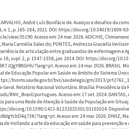
iocruz Minas. Lançamento do livro. Belo Horizonte: Fiocruz Minas, 2024c. 1 vídeo (146min). Publicado pelo canal Fiocruz Minas. Disponível em: https://www.youtube.com/watch?v=Mka1dfhE3ho. Acesso em: 22 set. 2024. FERNANDES, Larissa. Mídia representa Pessoas em Situação de Rua de forma negativa. Jornal da USP, São Paulo, 29 jan. 2018. Disponível em: https://jornal.usp.br/ciencias/ciencias-humanas/midia-representa-pessoas-em-situacao-de-rua-de-forma-negativa/. Acesso em: 22 set. 2024. FONTANA, Rosane Teresinha et al. Reflexões sobre a educação em saúde como um processo emancipatório. Brazilian Journal of Health Review, Curitiba, v. 3, n. 3, p. 5196-5203, 2020. DOI: https://doi.org/10.34119/bjhrv3n3-096. Disponível em: https://ojs.brazilianjournals.com.br/ojs/index.php/BJHR/article/view/10651. Acesso em: 24 mar. 2026. FREIRE, Paulo. Extensão ou comunicação? 3. ed. Rio de Janeiro: Paz e Terra, 1977. FREIRE, Paulo. Pedagogia do oprimido. 17. ed. Rio de Janeiro: Paz e Terra, 1987. GOMES, Luciano Bezerra; MERHY, Emerson Elias. Compreendendo a educação popular em saúde: um estudo na literatura brasileira. Cadernos de Saúde Pública, Rio de Janeiro, v. 27, n. 1, p. 7-18, 2011. DOI: https://doi.org/10.1590/S0102-311X2011000100002. Disponível em: https://www.scielo.br/j/csp/a/wcTZ5tX8K43XdxzxVgGKfkp/?lang=pt. Acesso em: 24 mar. 2026. MARINHO, Rafaela Alves et al. “De repente, tudo fechou”: rede de cuidado à População em Situação de Rua na pandemia de covid-19. Saúde em Debate, Rio de Janeiro, v. 48, n. esp. 1, e8554, 2024. DOI: https://doi.org/10.1590/2358-28982024E18554P. Disponível em: https://www.scielo.br/j/sdeb/a/89BWCMsnHczXzkSrTwG9mjc/?lang=pt. Acesso em: 24 mar. 2026. MARTINS, Ana Luisa Jorge et al. Access to health and social protection policies by homeless people during the covid-19 pandemic: a mixed-methods case study on tailored inter-sector care during a health emergency. Frontiers in Public Health, Lausanne, v. 12, p. 1-20, 2024. DOI: https://doi.org/10.3389/fpubh.2024.1356652. Disponível em: https://www.frontiersin.org/journals/public-health/articles/10.3389/fpubh.2024.1356652/full. Acesso em: 24 mar. 2026. MUCHAGATA, Márcia et al. Localizando objetivos do desenvolvimento sustentável: desafios de municípios brasileiros mais populosos e com alta vulnerabilidade socioeconômica para a implementação da agenda 2030. Revista do Serviço Público, Brasília, DF, v. 74, n. 4, p. 734-757, 2023. DOI: https://doi.org/10.21874/rsp.v74i4.9995. Disponível em: https://repositorio.enap.gov.br/handle/1/7831. Acesso em: 21 set. 2024. NUTBEAM, Don. Health literacy as a public health goal: a challenge for contemporary health education and communication strategies into the 21st century. Health Promotion International, Eynsham, v. 15, n. 3, p. 259-267, 2000. DOI: https://doi.org/10.1093/heapro/15.3.259. Disponível em: https://academic.oup.com/heapro/article/15/3/259/551108. Acesso em: 24 mar. 2026. OLIVEIRA, Ana Maria Caldeira et al. População em Situação de Rua: comunicação e (des)informação no contexto da pandemia de covid-19. Interface – Comunicação, Saúde, Educação, Botucatu, v. 28, e230433, 2024. DOI: https://doi.org/10.1590/interface.230433. Disponível em: https://www.scielo.br/j/icse/a/mCQ7xW4pJFWC9Z6hfmfFPSB/?lang=pt. Acesso em: 24 mar. 2026. OLIVEIRA, Márcia Farsura de; COTA, Luiz Gustavo Santos. A pedagogia freiriana nas práticas de educação em saúde. Diversitates International Journal, Niterói, v. 10, n. 1, p. 46-58, 2018. DOI: https://doi.org/10.53357/AZYO4284. Disponível em: http://www.diversitates.uff.br/index.php/1diversitates-uff1/article/view/244. Acesso em: 24 mar. 2026. PERUZZO, Cicilia M. Krohling. Comunicação popular, comunitária e alternativa na era digital: entre utopias freireanas e distopias. Media & Jornalismo, Lisboa, v. 23, n. 42, p. 23-38, 2023. DOI: https://doi.org/10.14195/2183-5462_42_1. Disponível em: https://scielo.pt/scielo.php?script=sci_arttext&pid=S2183-54622023000100023&lng=pt&nrm=iso&tlng=pt. Acesso em: 24 mar. 2026. PINHEIRO, Bruna Cardoso; BITTAR, Cléria Maria Lobo. Práticas de educação popular em saúde na Atenção Primária: uma revisão integrativa. Cinergis, Santa Cruz do Sul, v. 18, n. 1, p. 77-82, 2016. DOI: https://doi.org/10.17058/cinergis.v18i1.8049. Disponível em: https://seer.unisc.br/index.php/cinergis/article/view/8049. Acesso em: 24 mar. 2026. PINHO, Roberta Justel do; PEREIRA, Ana Paula Fernandes Barão; L