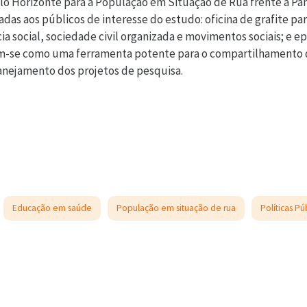
lo Horizonte para a População em Situação de Rua frente à Pan
das aos públicos de interesse do estudo: oficina de grafite par
cia social, sociedade civil organizada e movimentos sociais; e 
m-se como uma ferramenta potente para o compartilhamento de
anejamento dos projetos de pesquisa.
Educação em saúde
População em situação de rua
Políticas Pú