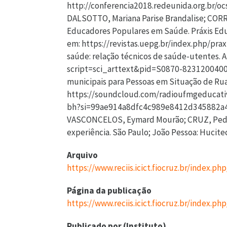
Arquivo
https://www.reciis.icict.fiocruz.br/index.ph
Página da publicação
https://www.reciis.icict.fiocruz.br/index.ph
Publicado por (Instituto)