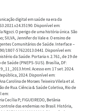
USSI, Isabela Aparecida de Oliveira. População em situação de rua, mundo do trabalho e os centros de referência especializados para população em situação de rua (centro pop): perspectivas acerca das ações para inclusão produtiva. Cadernos Brasileiros de Terapia Ocupacional, São Carlos, v. 27, n. 3, p. 480-495, 2019. DOI: https://doi.org/10.4322/2526-8910.ctoAO1842. Disponível em: https://www.scielo.br/j/cadbto/a/S4yZL3jDCvjw4ztXFHNLPYN/?lang=pt. Acesso em: 24 mar. 2026. RICE, Marilyn; CANDEIAS, Nelly Martins Ferreira. Padrões mínimos da prática da educação em saúde: um projeto pioneiro. Revista de Saúde Pública, São Paulo, v. 23, n. 4, p. 347-353, 1989. DOI: https://doi.org/10.1590/S0034-89101989000400012. Disponível em: https://www.scielo.br/j/rsp/a/x8zCmCZyKzQ5tSPJt3gBCwp/?lang=pt. Acesso em: 24 mar. 2026. SCHALL, Virgínia T.; STRUCHINER, Miriam. Educação em saúde: novas perspectivas. Cadernos de Saúde Pública, Rio de Janeiro, v. 15, supl. 2, p. 1-3, 1999. Editorial. DOI: https://doi.org/10.1590/S0102-311X1999000600001. Disponível em: https://www.scielo.br/j/csp/a/McP6pRbyPGYyWjjLzgr5LJn/?lang=pt. Acesso em: 24 mar. 2026. SCHIAVO, Renata. The importance of community-based communication for health and social change. Journal of Communication in Healthcare, London, v. 9, n. 1, p. 1-3, 2016. DOI: https://doi.org/10.1080/17538068.2016.1154755. Disponível em: https://www.tandfonline.com/doi/full/10.1080/17538068.2016.1154755. Acesso em: 24 mar. 2026. SCHIAVO, Renata. What is true community engagement and why it matters (now more than ever). Journal of Communication in Healthcare, London, v. 14, n. 2, p. 91-92, 2021. DOI: https://doi.org/10.1080/17538068.2021.1935569. Disponível em: https://www.tandfonline.com/doi/full/10.1080/17538068.2021.1935569. Acesso em: 24 mar. 2026. SILVA, Paulo Vitor Rodrigues da et al. Direito à comunicação e educação em saúde: perspectivas em projetos com a População em Situação de Rua no Brasil. Saúde em Redes, Vitória, v. 4, supl. 1, 2018. Anais do 13º Congresso Internacional da Rede Unida. Disponível em: http://conferencia2018.redeunida.org.br/ocs2/index.php/15CRU/15CRU/paper/view/13370/0. Acesso em: 24 mar. 2026. SPOHR, Fúlvia da Silva; DALSOTTO, Mariana Parise Brandalise; CORREA, Ygor. Educação popular e pedagogia crítica: os princípios pedagógicos freirianos na formação de Educadores Populares em Saúde. Práxis Educativa, Ponta Grossa, v. 16, p. 1-19, 2021. DOI: https://doi.org/10.521