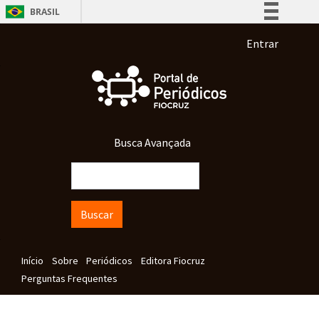
Pular para o conteúdo principal
BRASIL
Simplifique!
Menu de co
Entrar
Comunica BR
Participe
Acesso à informação
Legislação
Busca Avançada
Canais
Buscar
Navegação principal
Início
Sobre
Periódicos
Editora Fiocruz
Perguntas Frequentes