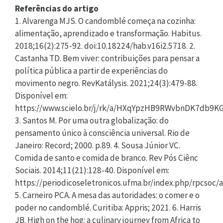
Referências do artigo
1. Alvarenga MJS. O candomblé começa na cozinha:
alimentação, aprendizado e transformação. Habitus.
2018;16(2):275-92. doi:10.18224/hab.v16i2.5718. 2.
Castanha TD. Bem viver: contribuições para pensar a
política pública a partir de experiências do
movimento negro. RevKatálysis. 2021;24(3):479-88.
Disponível em:
https://www.scielo.br/j/rk/a/HXqYpzHB9RWvbnDK7db9K
3. Santos M. Por uma outra globalização: do
pensamento único à consciência universal. Rio de
Janeiro: Record; 2000. p.89. 4. Sousa Júnior VC.
Comida de santo e comida de branco. Rev Pós Ciênc
Sociais. 2014;11(21):128-40. Disponível em:
https://periodicoseletronicos.ufma.br/index.php/rpcsoc/
5. Carneiro PCA. A mesa das autoridades: o comer e o
poder no candomblé. Curitiba: Appris; 2021. 6. Harris
JB. High on the hog: a culinary journey from Africa to