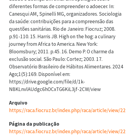
diferentes formas de compreender o adoecer. In:
Canesqui AM, Spinelli MG, organizadores. Sociologia
da saúde: contribuições para a compreensão das
questões sanitárias. Rio de Janeiro: Fiocruz; 2008.
p.91-110. 15. Harris JB. High on the hog: a culinary
journey from Africa to America. New York:
Bloomsbury; 2011. p.45. 16. Demo P. O charme da
exclusão social. São Paulo: Cortez; 2003. 17.
Observatório Brasileiro de Hábitos Alimentares. 2024
Ago;1(5):169. Disponível em:
https://drive.google.com/file/d/1k-
N8KLnvlAUdgc6hOCxTG6KiL3jf-2CW/view
Arquivo
https://raca.fiocruz.br/index.php/raca/article/view/224/v
Página da publicação
https://raca.fiocruz.br/index.php/raca/article/view/224