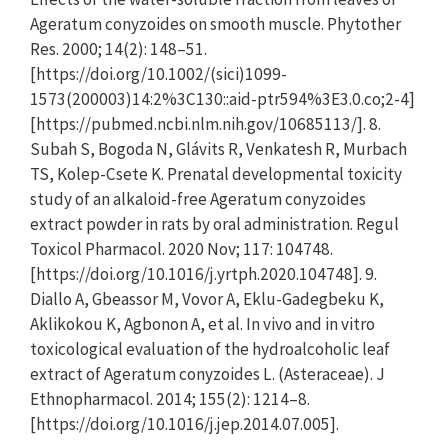
Ageratum conyzoides on smooth muscle. Phytother
Res. 2000; 14(2): 148–51.
[https://doi.org/10.1002/(sici)1099-
1573(200003)14:2%3C130::aid-ptr594%3E3.0.co;2-4]
[https://pubmed.ncbi.nlm.nih.gov/10685113/]. 8.
Subah S, Bogoda N, Glávits R, Venkatesh R, Murbach
TS, Kolep-Csete K. Prenatal developmental toxicity
study of an alkaloid-free Ageratum conyzoides
extract powder in rats by oral administration. Regul
Toxicol Pharmacol. 2020 Nov; 117: 104748.
[https://doi.org/10.1016/j.yrtph.2020.104748]. 9.
Diallo A, Gbeassor M, Vovor A, Eklu-Gadegbeku K,
Aklikokou K, Agbonon A, et al. In vivo and in vitro
toxicological evaluation of the hydroalcoholic leaf
extract of Ageratum conyzoides L. (Asteraceae). J
Ethnopharmacol. 2014; 155(2): 1214–8.
[https://doi.org/10.1016/j.jep.2014.07.005].