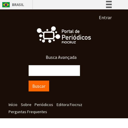
Pular para o conteúdo principal
BRASIL
Simplifique!
Menu de co
Entrar
Comunica BR
Participe
Acesso à informação
Legislação
Busca Avançada
Canais
Buscar
Navegação principal
Início
Sobre
Periódicos
Editora Fiocruz
Perguntas Frequentes