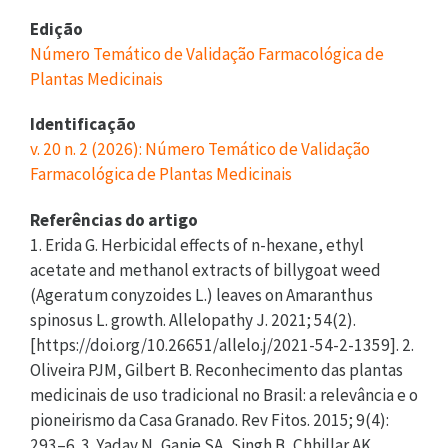
Edição
Número Temático de Validação Farmacológica de
Plantas Medicinais
Identificação
v. 20 n. 2 (2026): Número Temático de Validação
Farmacológica de Plantas Medicinais
Referências do artigo
1. Erida G. Herbicidal effects of n-hexane, ethyl
acetate and methanol extracts of billygoat weed
(Ageratum conyzoides L.) leaves on Amaranthus
spinosus L. growth. Allelopathy J. 2021; 54(2).
[https://doi.org/10.26651/allelo.j/2021-54-2-1359]. 2.
Oliveira PJM, Gilbert B. Reconhecimento das plantas
medicinais de uso tradicional no Brasil: a relevância e o
pioneirismo da Casa Granado. Rev Fitos. 2015; 9(4):
293–6. 3. Yadav N, Ganie SA, Singh B, Chhillar AK,