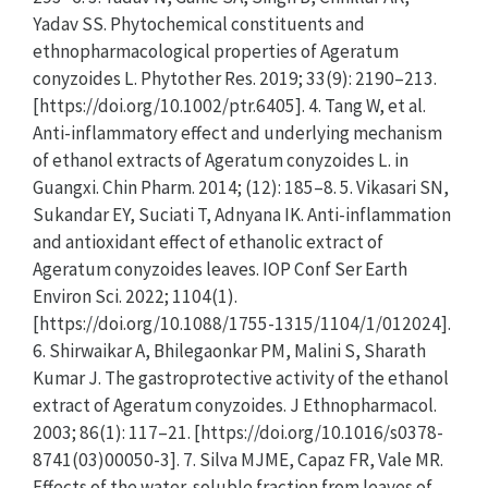
Yadav SS. Phytochemical constituents and
ethnopharmacological properties of Ageratum
conyzoides L. Phytother Res. 2019; 33(9): 2190–213.
[https://doi.org/10.1002/ptr.6405]. 4. Tang W, et al.
Anti-inflammatory effect and underlying mechanism
of ethanol extracts of Ageratum conyzoides L. in
Guangxi. Chin Pharm. 2014; (12): 185–8. 5. Vikasari SN,
Sukandar EY, Suciati T, Adnyana IK. Anti-inflammation
and antioxidant effect of ethanolic extract of
Ageratum conyzoides leaves. IOP Conf Ser Earth
Environ Sci. 2022; 1104(1).
[https://doi.org/10.1088/1755-1315/1104/1/012024].
6. Shirwaikar A, Bhilegaonkar PM, Malini S, Sharath
Kumar J. The gastroprotective activity of the ethanol
extract of Ageratum conyzoides. J Ethnopharmacol.
2003; 86(1): 117–21. [https://doi.org/10.1016/s0378-
8741(03)00050-3]. 7. Silva MJME, Capaz FR, Vale MR.
Effects of the water-soluble fraction from leaves of