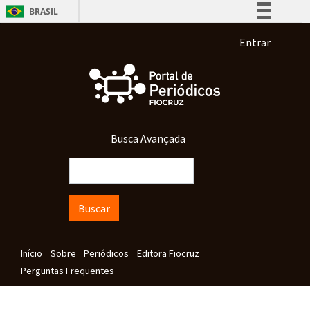
Pular para o conteúdo principal
BRASIL
Simplifique!
Menu de co
Entrar
Comunica BR
Participe
Acesso à informação
Legislação
Busca Avançada
Canais
Buscar
Navegação principal
Início
Sobre
Periódicos
Editora Fiocruz
Perguntas Frequentes