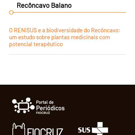
Recôncavo Baiano
O RENISUS e a biodiversidade do Recôncavo:
um estudo sobre plantas medicinais com
potencial terapêutico