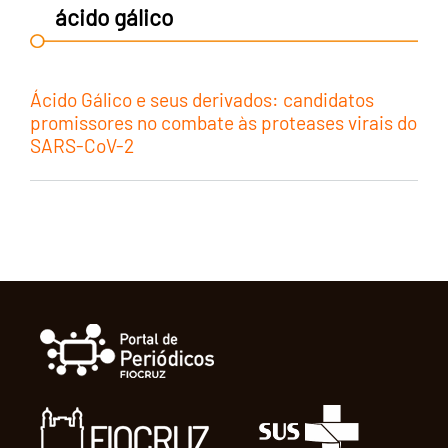
ácido gálico
Ácido Gálico e seus derivados: candidatos
promissores no combate às proteases virais do
SARS-CoV-2