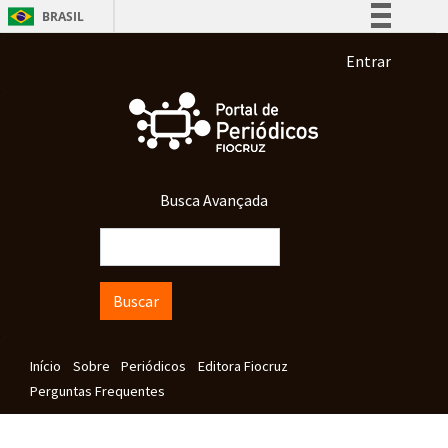
Pular para o conteúdo principal
BRASIL
Simplifique!
Menu de co
Entrar
Comunica BR
Participe
Acesso à informação
Legislação
Busca Avançada
Canais
Buscar
Navegação principal
Início
Sobre
Periódicos
Editora Fiocruz
Perguntas Frequentes