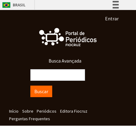
Pular para o conteúdo principal
BRASIL
Simplifique!
Menu de co
Entrar
Comunica BR
Participe
Acesso à informação
Legislação
Busca Avançada
Canais
Buscar
Navegação principal
Início
Sobre
Periódicos
Editora Fiocruz
Perguntas Frequentes