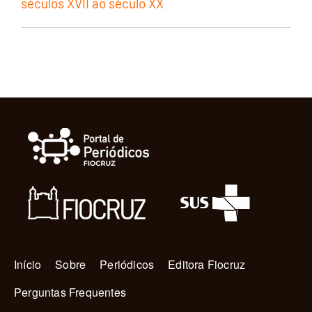
séculos XVII ao século XX
Navegação principal
Início
Sobre
Periódicos
Editora Fiocruz
Perguntas Frequentes