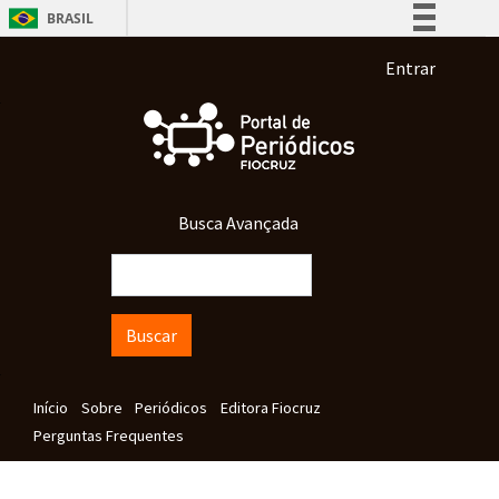
Pular para o conteúdo principal
BRASIL
Simplifique!
Menu de co
Entrar
Comunica BR
Participe
Acesso à informação
Legislação
Busca Avançada
Canais
Buscar
Navegação principal
Início
Sobre
Periódicos
Editora Fiocruz
Perguntas Frequentes