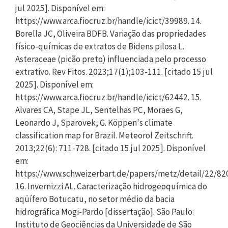
jul 2025]. Disponível em:
https://www.arca.fiocruz.br/handle/icict/39989. 14.
Borella JC, Oliveira BDFB. Variação das propriedades
físico-químicas de extratos de Bidens pilosa L.
Asteraceae (picão preto) influenciada pelo processo
extrativo. Rev Fitos. 2023;17(1);103-111. [citado 15 jul
2025]. Disponível em:
https://www.arca.fiocruz.br/handle/icict/62442. 15.
Alvares CA, Stape JL, Sentelhas PC, Moraes G,
Leonardo J, Sparovek, G. Köppen's climate
classification map for Brazil. Meteorol Zeitschrift.
2013;22(6): 711-728. [citado 15 jul 2025]. Disponível
em:
https://www.schweizerbart.de/papers/metz/detail/22/82
16. Invernizzi AL. Caracterização hidrogeoquímica do
aqüífero Botucatu, no setor médio da bacia
hidrográfica Mogi-Pardo [dissertação]. São Paulo:
Instituto de Geociências da Universidade de São