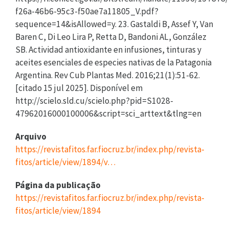
f26a-46b6-95c3-f50ae7a11805_V.pdf?
sequence=14&isAllowed=y. 23. Gastaldi B, Assef Y, Van
Baren C, Di Leo Lira P, Retta D, Bandoni AL, González
SB. Actividad antioxidante en infusiones, tinturas y
aceites esenciales de especies nativas de la Patagonia
Argentina. Rev Cub Plantas Med. 2016;21(1):51-62.
[citado 15 jul 2025]. Disponível em
http://scielo.sld.cu/scielo.php?pid=S1028-
47962016000100006&script=sci_arttext&tlng=en
Arquivo
https://revistafitos.far.fiocruz.br/index.php/revista-
fitos/article/view/1894/v…
Página da publicação
https://revistafitos.far.fiocruz.br/index.php/revista-
fitos/article/view/1894