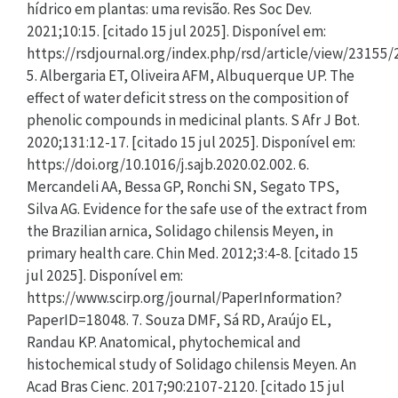
hídrico em plantas: uma revisão. Res Soc Dev.
2021;10:15. [citado 15 jul 2025]. Disponível em:
https://rsdjournal.org/index.php/rsd/article/view/23155/
5. Albergaria ET, Oliveira AFM, Albuquerque UP. The
effect of water deficit stress on the composition of
phenolic compounds in medicinal plants. S Afr J Bot.
2020;131:12-17. [citado 15 jul 2025]. Disponível em:
https://doi.org/10.1016/j.sajb.2020.02.002. 6.
Mercandeli AA, Bessa GP, Ronchi SN, Segato TPS,
Silva AG. Evidence for the safe use of the extract from
the Brazilian arnica, Solidago chilensis Meyen, in
primary health care. Chin Med. 2012;3:4-8. [citado 15
jul 2025]. Disponível em:
https://www.scirp.org/journal/PaperInformation?
PaperID=18048. 7. Souza DMF, Sá RD, Araújo EL,
Randau KP. Anatomical, phytochemical and
histochemical study of Solidago chilensis Meyen. An
Acad Bras Cienc. 2017;90:2107-2120. [citado 15 jul