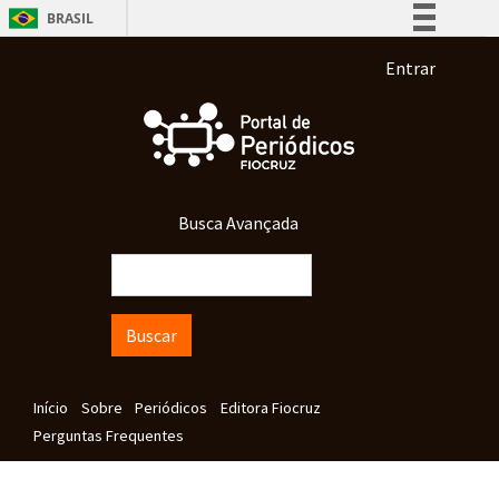
Pular para o conteúdo principal
BRASIL
Simplifique!
Menu de co
Entrar
Comunica BR
Participe
Acesso à informação
Legislação
Busca Avançada
Canais
Buscar
Navegação principal
Início
Sobre
Periódicos
Editora Fiocruz
Perguntas Frequentes