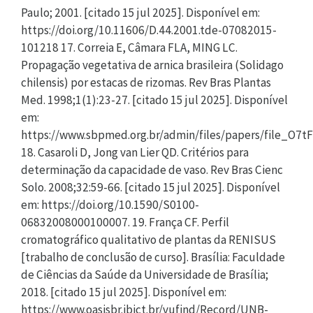
Paulo; 2001. [citado 15 jul 2025]. Disponível em:
https://doi.org/10.11606/D.44.2001.tde-07082015-
101218 17. Correia E, Câmara FLA, MING LC.
Propagação vegetativa de arnica brasileira (Solidago
chilensis) por estacas de rizomas. Rev Bras Plantas
Med. 1998;1(1):23-27. [citado 15 jul 2025]. Disponível
em:
https://www.sbpmed.org.br/admin/files/papers/file_O7t
18. Casaroli D, Jong van Lier QD. Critérios para
determinação da capacidade de vaso. Rev Bras Cienc
Solo. 2008;32:59-66. [citado 15 jul 2025]. Disponível
em: https://doi.org/10.1590/S0100-
06832008000100007. 19. França CF. Perfil
cromatográfico qualitativo de plantas da RENISUS
[trabalho de conclusão de curso]. Brasília: Faculdade
de Ciências da Saúde da Universidade de Brasília;
2018. [citado 15 jul 2025]. Disponível em:
https://www.oasisbr.ibict.br/vufind/Record/UNB-