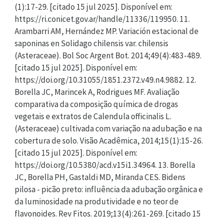
(1):17-29. [citado 15 jul 2025]. Disponível em:
https://ri.conicet.gov.ar/handle/11336/119950. 11.
Arambarri AM, Hernández MP. Variación estacional de
saponinas en Solidago chilensis var. chilensis
(Asteraceae). Bol Soc Argent Bot. 2014;49(4):483-489.
[citado 15 jul 2025]. Disponível em:
https://doi.org/10.31055/1851.2372.v49.n4.9882. 12.
Borella JC, Marincek A, Rodrigues MF. Avaliação
comparativa da composição química de drogas
vegetais e extratos de Calendula officinalis L.
(Asteraceae) cultivada com variação na adubação e na
cobertura de solo. Visão Acadêmica, 2014;15(1):15-26.
[citado 15 jul 2025]. Disponível em:
https://doi.org/10.5380/acd.v15i1.34964. 13. Borella
JC, Borella PH, Gastaldi MD, Miranda CES. Bidens
pilosa - picão preto: influência da adubação orgânica e
da luminosidade na produtividade e no teor de
flavonoides. Rev Fitos. 2019;13(4):261-269. [citado 15