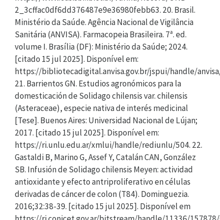
2_3cffac0df6dd376487e9e36980febb63. 20. Brasil.
Ministério da Saúde. Agência Nacional de Vigilância
Sanitária (ANVISA). Farmacopeia Brasileira. 7ª. ed.
volume I. Brasília (DF): Ministério da Saúde; 2024.
[citado 15 jul 2025]. Disponível em:
https://bibliotecadigital.anvisa.gov.br/jspui/handle/anvis
21. Barrientos GN. Estudios agronómicos para la
domesticación de Solidago chilensis var. chilensis
(Asteraceae), especie nativa de interés medicinal
[Tese]. Buenos Aires: Universidad Nacional de Lújan;
2017. [citado 15 jul 2025]. Disponível em:
https://ri.unlu.edu.ar/xmlui/handle/rediunlu/504. 22.
Gastaldi B, Marino G, Assef Y, Catalán CAN, González
SB. Infusión de Solidago chilensis Meyen: actividad
antioxidante y efecto antriproliferativo en células
derivadas de cáncer de colon (T84). Dominguezia.
2016;32:38-39. [citado 15 jul 2025]. Disponível em
https://ri.conicet.gov.ar/bitstream/handle/11336/15787