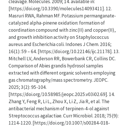
cleavage. Molecules. 2009; 14. available in:
[https://doi.org/10.3390/molecules14093411]. 12.
Masruri RWA, Rahman MF. Potassium permanganate-
catalyzed alpha-pinene oxidation: formation of
coordination compound with zinc(II) and copper(II),
and growth inhibition activity on Staphylococcus
aureus and Escherichia coli. Indones J Chem. 2016;
16(1): 59 – 64. [https://doi.org/10.22146/ijc.21178]. 13.
Mitchell LV, Anderson RR, Bowerbank CR, Collins DC.
Comparison of Abies grandis hydrosol samples
extracted with different organic solvents employing
gas chromatography/mass spectrometry. JEOPC.
2025; 3(2): 95-104.
[https://doi.org/10.58985/jeopc.2025.v03i02.69]. 14.
Zhang Y, Feng R, Li L, Zhou X, Li Z, Jia R, et al. The
antibacterial mechanism of terpinen-4-ol against
Streptococcus agalactiae. Curr Microbiol. 2018; 75(9):
1214-1220. [https://doi.org/10.1007/s00284-018-