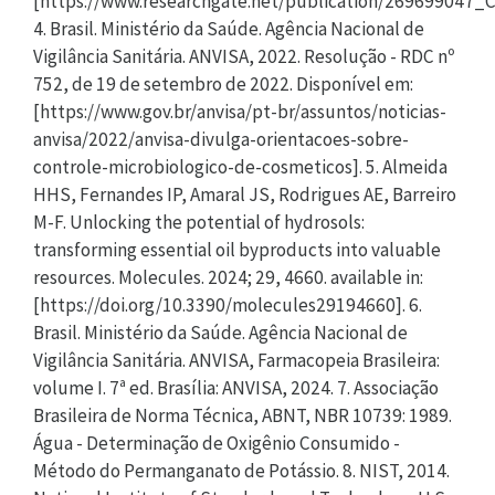
[https://www.researchgate.net/publication/269699047
4. Brasil. Ministério da Saúde. Agência Nacional de
Vigilância Sanitária. ANVISA, 2022. Resolução - RDC nº
752, de 19 de setembro de 2022. Disponível em:
[https://www.gov.br/anvisa/pt-br/assuntos/noticias-
anvisa/2022/anvisa-divulga-orientacoes-sobre-
controle-microbiologico-de-cosmeticos]. 5. Almeida
HHS, Fernandes IP, Amaral JS, Rodrigues AE, Barreiro
M-F. Unlocking the potential of hydrosols:
transforming essential oil byproducts into valuable
resources. Molecules. 2024; 29, 4660. available in:
[https://doi.org/10.3390/molecules29194660]. 6.
Brasil. Ministério da Saúde. Agência Nacional de
Vigilância Sanitária. ANVISA, Farmacopeia Brasileira:
volume I. 7ª ed. Brasília: ANVISA, 2024. 7. Associação
Brasileira de Norma Técnica, ABNT, NBR 10739: 1989.
Água - Determinação de Oxigênio Consumido -
Método do Permanganato de Potássio. 8. NIST, 2014.