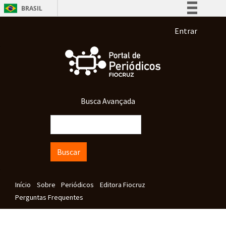
Pular para o conteúdo principal
BRASIL
Simplifique!
Menu de co
Entrar
Comunica BR
Participe
Acesso à informação
Legislação
Busca Avançada
Canais
Buscar
Navegação principal
Início
Sobre
Periódicos
Editora Fiocruz
Perguntas Frequentes