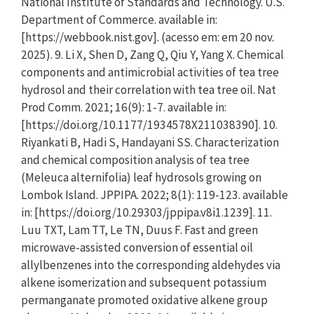
National Institute of Standards and Technology. U.S.
Department of Commerce. available in:
[https://webbook.nist.gov]. (acesso em: em 20 nov.
2025). 9. Li X, Shen D, Zang Q, Qiu Y, Yang X. Chemical
components and antimicrobial activities of tea tree
hydrosol and their correlation with tea tree oil. Nat
Prod Comm. 2021; 16(9): 1-7. available in:
[https://doi.org/10.1177/1934578X211038390]. 10.
Riyankati B, Hadi S, Handayani SS. Characterization
and chemical composition analysis of tea tree
(Meleuca alternifolia) leaf hydrosols growing on
Lombok Island. JPPIPA. 2022; 8(1): 119-123. available
in: [https://doi.org/10.29303/jppipa.v8i1.1239]. 11.
Luu TXT, Lam TT, Le TN, Duus F. Fast and green
microwave-assisted conversion of essential oil
allylbenzenes into the corresponding aldehydes via
alkene isomerization and subsequent potassium
permanganate promoted oxidative alkene group