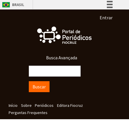
Pular para o conteúdo principal
BRASIL
Simplifique!
Menu de co
Entrar
Comunica BR
Participe
Acesso à informação
Legislação
Busca Avançada
Canais
Buscar
Navegação principal
Início
Sobre
Periódicos
Editora Fiocruz
Perguntas Frequentes