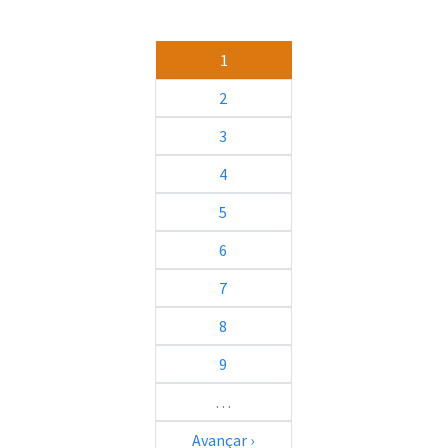
Paginação
1
2
3
4
5
6
7
8
9
…
Próxima página
Avançar ›