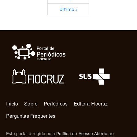
Última página
Último »
Navegação principal
Início
Sobre
Periódicos
Editora Fiocruz
Perguntas Frequentes
Este portal é regido pela
Política de Acesso Aberto ao