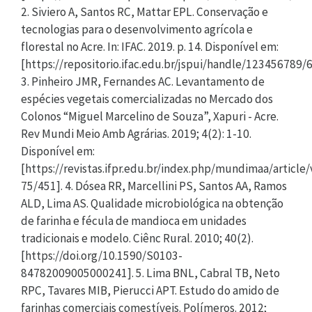
2. Siviero A, Santos RC, Mattar EPL. Conservação e
tecnologias para o desenvolvimento agrícola e
florestal no Acre. In: IFAC. 2019. p. 14. Disponível em:
[https://repositorio.ifac.edu.br/jspui/handle/123456789/6
3. Pinheiro JMR, Fernandes AC. Levantamento de
espécies vegetais comercializadas no Mercado dos
Colonos “Miguel Marcelino de Souza”, Xapuri - Acre.
Rev Mundi Meio Amb Agrárias. 2019; 4(2): 1-10.
Disponível em:
[https://revistas.ifpr.edu.br/index.php/mundimaa/article
75/451]. 4. Dósea RR, Marcellini PS, Santos AA, Ramos
ALD, Lima AS. Qualidade microbiológica na obtenção
de farinha e fécula de mandioca em unidades
tradicionais e modelo. Ciênc Rural. 2010; 40(2).
[https://doi.org/10.1590/S0103-
84782009005000241]. 5. Lima BNL, Cabral TB, Neto
RPC, Tavares MIB, Pierucci APT. Estudo do amido de
farinhas comerciais comestíveis. Polímeros. 2012;