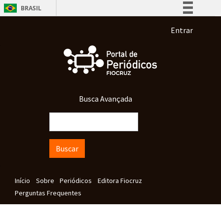
Pular para o conteúdo principal
BRASIL
Simplifique!
Menu de co
Entrar
Comunica BR
Participe
Acesso à informação
Legislação
Busca Avançada
Canais
Buscar
Navegação principal
Início
Sobre
Periódicos
Editora Fiocruz
Perguntas Frequentes