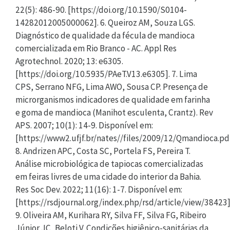
22(5): 486-90. [https://doi.org/10.1590/S0104-
14282012005000062]. 6. Queiroz AM, Souza LGS.
Diagnóstico de qualidade da fécula de mandioca
comercializada em Rio Branco - AC. Appl Res
Agrotechnol. 2020; 13: e6305.
[https://doi.org/10.5935/PAeT.V13.e6305]. 7. Lima
CPS, Serrano NFG, Lima AWO, Sousa CP. Presença de
microrganismos indicadores de qualidade em farinha
e goma de mandioca (Manihot esculenta, Crantz). Rev
APS. 2007; 10(1): 14-9. Disponível em:
[https://www2.ufjf.br/nates//files/2009/12/Qmandioca.pd
8. Andrizen APC, Costa SC, Portela FS, Pereira T.
Análise microbiológica de tapiocas comercializadas
em feiras livres de uma cidade do interior da Bahia.
Res Soc Dev. 2022; 11(16): 1-7. Disponível em:
[https://rsdjournal.org/index.php/rsd/article/view/38423]
9. Oliveira AM, Kurihara RY, Silva FF, Silva FG, Ribeiro
Júnior JC, Beloti V. Condições higiênico-sanitárias da