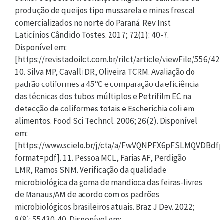
produção de queijos tipo mussarela e minas frescal
comercializados no norte do Paraná. Rev Inst
Laticínios Cândido Tostes. 2017; 72(1): 40-7.
Disponível em:
[https://revistadoilct.com.br/rilct/article/viewFile/556/42
10. Silva MP, Cavalli DR, Oliveira TCRM. Avaliação do
padrão coliformes a 45ºC e comparação da eficiência
das técnicas dos tubos múltiplos e Petrifilm EC na
detecção de coliformes totais e Escherichia coli em
alimentos. Food Sci Technol. 2006; 26(2). Disponível
em:
[https://www.scielo.br/j/cta/a/FwVQNPFX6pFSLMQVDBdf
format=pdf]. 11. Pessoa MCL, Farias AF, Perdigão
LMR, Ramos SNM. Verificação da qualidade
microbiológica da goma de mandioca das feiras-livres
de Manaus/AM de acordo com os padrões
microbiológicos brasileiros atuais. Braz J Dev. 2022;
8(8): 55430-40. Disponível em: