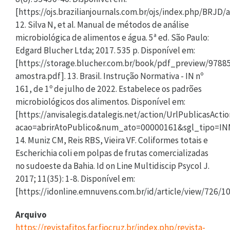
[https://ojs.brazilianjournals.com.br/ojs/index.php/BRJD/
12. Silva N, et al. Manual de métodos de análise
microbiológica de alimentos e água. 5ª ed. São Paulo:
Edgard Blucher Ltda; 2017. 535 p. Disponível em:
[https://storage.blucher.com.br/book/pdf_preview/978
amostra.pdf]. 13. Brasil. Instrução Normativa - IN nº
161, de 1º de julho de 2022. Estabelece os padrões
microbiológicos dos alimentos. Disponível em:
[https://anvisalegis.datalegis.net/action/UrlPublicasActi
acao=abrirAtoPublico&num_ato=00000161&sgl_tipo=
14. Muniz CM, Reis RBS, Vieira VF. Coliformes totais e
Escherichia coli em polpas de frutas comercializadas
no sudoeste da Bahia. Id on Line Multidiscip Psycol J.
2017; 11(35): 1-8. Disponível em:
[https://idonline.emnuvens.com.br/id/article/view/726/10
Arquivo
https://revistafitos.far.fiocruz.br/index.php/revista-