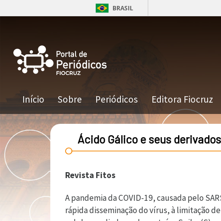
Pular para o conteúdo principal
BRASIL
Navegação principal
Início
Sobre
Periódicos
Editora Fiocruz
Ácido Gálico e seus derivado
Revista Fitos
A pandemia da COVID-19, causada pelo SARS
rápida disseminação do vírus, à limitação d