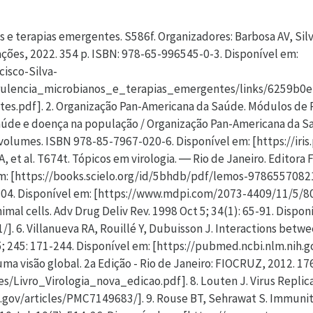
nd Control. Editor(s): Stella R. Quah, International Encyclopedia of Public Health (Second Edition). Academic Press. 2017, Pages 22-39. ISBN 9780128037089. Disponível em: [https://doi.org/10.1016/B978-0-12-803678-5.00516-6]. 13. Zanella JRC. Zoonoses emergentes e reemergentes e sua importância para saúde e produção animal. Pesq Agropec Bras [online]. 2016; 51(05): 510-519. Disponível em: [https://doi.org/10.1590/S0100-204X2016000500011]. 14. Engering A, Hogerwerf L, Slingenbergh J. Pathogen–host environment interplay and disease emergence. Emerg Microb Infec. 2013; 2(1): 1-7. Disponível em: [https://doi.org/10.1038/emi.2013.5]. 15. Piret J, Boivin G. Pandemics Throughout History. Front Microbiol. 2021 Jan 15; 11: 631736. Disponível em: [https://pubmed.ncbi.nlm.nih.gov/33584597/]. 16. Baker RE, Mahmud AS, Miller IF, et al. Infectious disease in an era of global change. Nat Rev Microbiol. 2022; 20: 193–205. Disponível em: [https://doi.org/10.1038/s41579021-00639-z]. 17. Elkhatib WF, Abdelkareem SS, Khalaf W, et al. Narrative review on century of respiratory pandemics from Spanish flu to COVID-19 and impact of nanotechnology on COVID-19 diagnosis and immune system boosting. Virol J. 2022; 19: 167. Disponível em: [https://doi.org/10.1186/s12985-022-01902-2]. 18. Organização Pan-Americana da Saúde Módulos de Princípios de Epidemiologia para o Controle de Enfermidades (OPAN/OMS). Influenza, SARS-CoV-2, RSV and other Respiratory Viroses. [acesso em: 10 set]. 2023]. Disponível em: [https://www.paho.org/en/topics/influenza-sars-cov-2-rsvand-other-respiratory-viruses]. 19. Barrero CAB, Beam KS, Bernardini LB, Ramos EGC, Davenport PE, et al. COVID-19: neonatal–perinatal perspectives. J Perinatol. 2021; 41: 940–951. Disponível em: [https://doi.org/10.1038/s41372-020-00874-x]. 20. Harapan H, Itoh N, Yufika A, Winardi W, et al. Coronavirus disease 2019 (COVID-19): A literature review. J Infect Public Health. 2020 May; 13(5): 667-673. Disponível em: [https://doi.org/10.1016/j.jiph.2020.03.019]. 21. Haghani M, Bliemer MCJ, Goerlandt F, Li J. The scientific literature on Coronaviruses, COVID-19 and its associated safety-related research dimensions: A scientometric analysis and scoping review. Saf Sci. 2020 Sep; 129: 104806. Disponível em: [https://doi.org/10.1016/j.ssci.2020.104806]. 22. Painel Coronavírus. [acesso em: set 2025]. Disponível em: [https://covid.saude.gov.br/]. 23. Pal M, Berhanu G, Desalegn C, KandI V. Severe Acute Respiratory Syndrome Coronavirus-2 (SARS-CoV-2): An Update. Cureus. 2020 Mar 26; 12(3): e7423. Disponível em: [https://doi.org/10.7759/cureus.7423]. 24. Hognon C, Bignon E, Monari A, Marazzi M, Garcia IC. Revealing the Molecular Interactions between Human ACE2 and the Receptor Binding Domain of the SARS-CoV-2 Wild-Type, Alpha and Delta Variants. Int J Mol Sci. 2023; 24: 2517. Disponível em: [https://doi.org/10.3390/ijms24032517]. 25. Belouzard S, Millet JK, Licitra BN, Whittaker GR. Mechanisms of Coronavirus Cell Entry Mediated by the Viral Spike Protein. Viruses. 2012; 4: 1011-1033. Disponível em: [https://doi.org/10.3390/v4061011]. 26. Dhama K, Khan S, Tiwari R, Sircar S, et al. Coronavirus Disease 2019-COVID-19. Clin Microbiol Rev. 2020 Jun 24; 33(4): e00028-20. Disponível em: [https://doi.org/10.1128/CMR.00028-20]. 27. Zhang J, Xiao T, Cai Y, Chen B. Structure of SARS-CoV-2 spike protein. Curr Opin Virol. 2021 Oct; 50: 173-182. Disponível em: [https://doi.org/10.1016/j.coviro.2021.08.010]. 28. Tran A, Kervin TA, Overduin M. Multifaceted membrane binding head of the SARS-CoV-2 spike protein. Curr Res Struct Biol. 2022 May 16; 4: 146-157. Disponível em: [https://doi.org/10.1016/j.crstbi.2022.05.001]. 29. Wang H, Zhao T, Yang S, et al. Reactive force field-based molecular dynamics simulation of the interaction between plasma reactive oxygen species and the receptor-binding domain of the spike protein in the capsid protein of SARS-CoV-2. J Phys D: Appl Phys. 55 095401. Disponível em: [https://iopscience.iop.org/article/10.1088/1361-6463/ac360e]. 30. Yan R, Zhang Y, Li Y, et al. Structural basis for the recognition of SARS-CoV-2 by full-length human ACE2. Sci. (New York, N.Y.). 2020; 367(6485): 1444-1448. Dispo