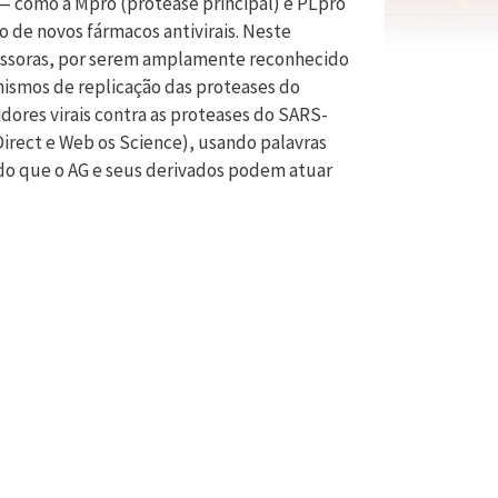
 — como a Mpro (protease principal) e PLpro
o de novos fármacos antivirais. Neste
missoras, por serem amplamente reconhecido
anismos de replicação das proteases do
dores virais contra as proteases do SARS-
irect e Web os Science), usando palavras
rado que o AG e seus derivados podem atuar