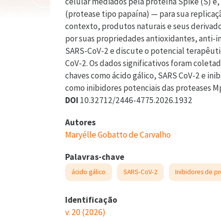
celular mediados pela proteína Spike (S) e,
(protease tipo papaína) — para sua replicaç
contexto, produtos naturais e seus deriva
por suas propriedades antioxidantes, anti-in
SARS-CoV-2 e discute o potencial terapêutic
CoV-2. Os dados significativos foram colet
chaves como ácido gálico, SARS CoV-2 e inib
como inibidores potenciais das proteases 
DOI
10.32712/2446-4775.2026.1932
Autores
Maryélle Gobatto de Carvalho
Palavras-chave
ácido gálico
SARS-CoV-2
Inibidores de p
Identificação
v. 20 (2026)