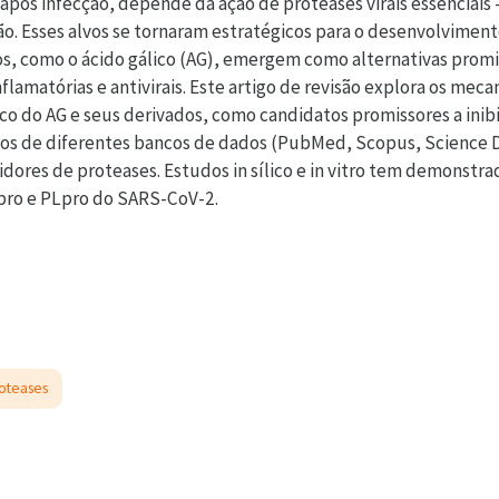
 após infecção, depende da ação de proteases virais essenciais
ão. Esses alvos se tornaram estratégicos para o desenvolviment
dos, como o ácido gálico (AG), emergem como alternativas pro
flamatórias e antivirais. Este artigo de revisão explora os mec
o do AG e seus derivados, como candidatos promissores a inibi
ados de diferentes bancos de dados (PubMed, Scopus, Science D
idores de proteases. Estudos in sílico e in vitro tem demonst
Mpro e PLpro do SARS-CoV-2.
roteases