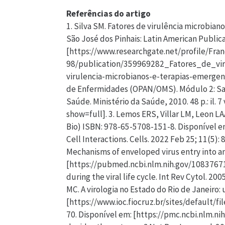
Referências do artigo
1. Silva SM. Fatores de virulência microbianos e terapias emergentes. S586f. Organizadores: Barbosa AV, Silva SM, Silva FHS, Assunção MAS, Anjos FBR. São José dos Pinhais: Latin American Publicações, 2022. 354 p. ISBN: 978-65-996545-0-3. Disponível em: [https://www.researchgate.net/profile/Francisco-Silva-98/publication/359969282_Fatores_de_virulencia_microbianos_e_terapias_emergentes/links/6259b0e19be52845a906029f/Fatores-de-virulencia-microbianos-e-terapias-emergentes.pdf]. 2. Organização Pan-Americana da Saúde. Módulos de Princípios de Epidemiologia para o Controle de Enfermidades (OPAN/OMS). Módulo 2: Saúde e doença na população / Organização Pan-Americana da Saúde. Brasília: Organização Pan-Americana da Saúde. Ministério da Saúde, 2010. 48 p.: il. 7 volumes. ISBN 978-85-7967-020-6. Disponível em: [https://iris.paho.org/handle/10665.2/54407?show=full]. 3. Lemos ERS, Villar LM, Leon LAA, et al. T674t. Tópicos em virologia. ― Rio de Janeiro. Editora Fiocruz, 2023. 7 MB: il. color; tab. (Coleção Bio) ISBN: 978-65-5708-151-8. Disponível em: [https://books.scielo.org/id/5bhdb/pdf/lemos-9786557082119.pdf]. 4. Hoenen T, Groseth A. Virus-Host Cell Interactions. Cells. 2022 Feb 25; 11(5): 804. Disponível em: [https://www.mdpi.com/2073-4409/11/5/804]. 5. Klasse PJ, Bron R, Marsh M. Mechanisms of enveloped virus entry into animal cells. Adv Drug Deliv Rev. 1998 Oct 5; 34(1): 65-91. Disponível em: [https://pubmed.ncbi.nlm.nih.gov/10837671/]. 6. Villanueva RA, Rouillé Y, Dubuisson J. Interactions between virus proteins and host cell membranes during the viral life cycle. Int Rev Cytol. 2005; 245: 171-244. Disponível em: [https://pubmed.ncbi.nlm.nih.gov/16125548/]. 7. Schatzmayr HG, Cabral MC. A virologia no Estado do Rio de Janeiro: uma visão global. 2a Edição - Rio de Janeiro: FIOCRUZ, 2012. 176 p, 111p. 172 – 175. Disponível em: [https://www.ioc.fiocruz.br/sites/default/files/Livro_Virologia_nova_edicao.pdf]. 8. Louten J. Virus Replication. Essential Human. Virology. 2016; 49–70. Disponível em: [https://pmc.ncbi.nlm.nih.gov/articles/PMC7149683/]. 9. Rouse BT, Sehrawat S. Immunity and immunopathology to viruses: what decides the outcome? Nat Rev Immunol. 2010 Jul; 10(7): 514-26. Disponível em: [https://www.nature.com/articles/nri2802]. 10. Marshall JS, Warrington R, Watson W, Kim HL. An introduction to immunology and immunopathology. Allergy Asthma Clin Immunol. 2018; 14(Suppl 2): 49. Disponível em: [https://aacijournal.biomedcentral.com/articles/10.1186/s13223-018-0278-1]. 11. Chappell JD, Dermody T. S.134 - Biology of Viruses and Viral Diseases. Editor(s): Bennett JE, Dolin R, Blaser MJ, Mandell, Douglas and Bennett's. Principles and Practice of Infectious Diseases (Eighth Edition), W.B. Saunders, 2015, Pages 1681-1693.e4. ISBN 9781455748013. Disponível em: [https://doi.org/10.1016/B978-1-4557-4801-3.00134-X] 12. Seventer JMVS, Hochberg N. Principles of Infectious Diseases: Transmission, Diagnosis, Prevention, a