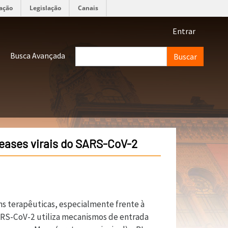
ação
Legislação
Canais
Menu de 
Entrar
Buscar
Busca Avançada
teases virais do SARS-CoV-2
s terapêuticas, especialmente frente à
SARS-CoV-2 utiliza mecanismos de entrada