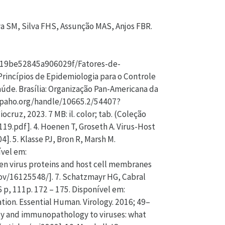
nível em: [https://doi.org/10.1126/science.abb2762]. 31. Hu Q, Xiong Y, Zhu G, et al. The SARS-CoV-2 main protease (Mpro): Structure, and emerging therapies 19. MedComm. 2022; 3: e151. Disponível em: [https://doi.org/10.1002/mco2.151]. 32. Li X, Song Y. Structure and function of SARS-CoV and SARS-CoV-2 main proteases and their inhibition: A comprehensive review. Europ J Medic Chem. 2023; 260: 115772. Disponível em: [https://doi.org/10.1016/j.ejmech.2023.115772]. 33. World Health Organization (WHO). COVID-19 Cases, World. [acesso em: 02 mai. 2023]. Disponível em: [https://covid19.who.int/]. 34. Dhand R, Li J. Coughs and Sneezes: Their Role in Transmission of Respiratory Viral Infections, Including SARS-CoV-2. Am J Respir Crit Care Med. 2020 Sep 1; 202(5): 651-659. Disponível em: [https://doi.org/10.1164/rccm.202004-1263PP]. 35. Emrani J, Ahmed M, Jeffers-francis L, Teleha JC, et al. SARS-COV-2, infection, transmission, transcription, translation, proteins, and treatment: A review. J Biol Macromol. 2021 Dec 15; 193(PtB): 1249-1273. Disponível em: [https://doi.org/10.1016/j.ijbiomac.2021.10.172]. 36. Dimitrov DS. Virus entry: molecular mechanisms and biomedical applications. Nat Rev Microbiol. 2004; 2(2): 109-22. Disponível em: [https://doi.org/10.1038/nrmicro817]. 37. Más V, Melero JA. Entry of Enveloped Viruses into Host Cells: Membrane Fusion. In: Mateu M. (eds) Structure and Physics of Viruses. Subcellular Biochemistry. 2013; 68: 467. Springer, Dordrecht. Disponível em: [https://doi.org/10.1007/978-94-007-6552-8_16]. 38. Shang J, Wan Y, Luo C, Ye G, et al. Cell entry mechanisms of SARS-CoV-2. Proc Natl Acad Sci USA. 2020, 26; 117(21): 11727-11734. Disponível em: [https://doi.org/10.1073/pnas.2003138117]. 39. Pillay TS. Gene of the month: the 2019-nCoV/SARS-CoV-2 novel corona virus spike protein. J Clin Pathol, 2020, Jul;73(7):366-369. Disponível em: [https://doi.org/10.1136/jclinpath-2020-206658]. 40. Letko M, Marzi A, Munster V. Functional assessment of cell entry and receptor usage for SARS-CoV-2 and other lineage B betacoronaviruses. Nat Microbiol. 2020; 5(4): 562-569. Disponível em: [https://doi.org/10.1038/s41564-020-0688-y]. 41. Örd M, Faustova I, Loog M. The sequence at Spike S1/S2 site enables cleavage by furin and phospho-regulation in SARS-CoV2 but not in SARS-CoV1 or MERS CoV. Sci Rep 10. 2020, 16944. Disponível em: [https://doi.org/10.1038/s41598-020-74101-0]. 42. Huang Y, Yang C, Xu X, Xu W, Liu S. Structural and functional properties of SARS-CoV-2 spike protein: potential antivirus drug development for COVID 19. Acta Pharmacol Sin. 2020; 41: 1141–1149. Disponível em: [https://doi.org/10.1038/s41401-020-0485-4]. 43. Chinchar VG. Replication of Viruses. Encyclop Virology. 1999: 1471–8. Disponível em: [https://doi.org/10.1006/rwvi.1999.0245]. 44. Pišlar A, Mitrović A, Sabotič