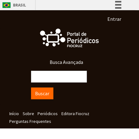
Pular para o conteúdo principal
BRASIL
Simplifique!
Menu de co
Entrar
Comunica BR
Participe
Acesso à informação
Legislação
Busca Avançada
Canais
Buscar
Navegação principal
Início
Sobre
Periódicos
Editora Fiocruz
Perguntas Frequentes