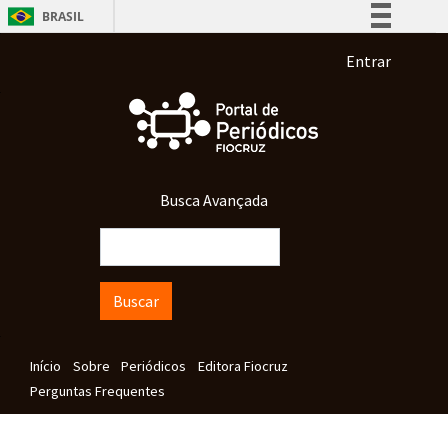
Pular para o conteúdo principal
BRASIL
Simplifique!
Menu de co
Entrar
Comunica BR
Participe
Acesso à informação
Legislação
Busca Avançada
Canais
Buscar
Navegação principal
Início
Sobre
Periódicos
Editora Fiocruz
Perguntas Frequentes