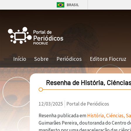
Pular para o conteúdo principal
BRASIL
Navegação principal
Início
Sobre
Periódicos
Editora Fiocruz
Resenha de História, Ciéncia
12/03/2025
Portal de Periódicos
Resenha publicada em
História, Ciéncias, 
Guimarães Pereira, doutoranda do Centro de 
manifesto por uma desaceleração das ciência