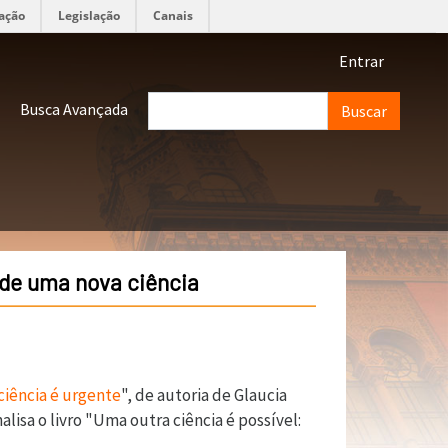
ação
Legislação
Canais
Menu de 
Entrar
Buscar
Busca Avançada
 de uma nova ciência
ciência é urgente
", de autoria de Glaucia
isa o livro "Uma outra ciência é possível: