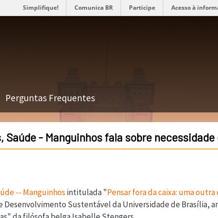
Simplifique!
Comunica BR
Participe
Acesso à inform
Perguntas Frequentes
s, Saúde - Manguinhos fala sobre necessidade
Saúde -- Manguinhos
intitulada "
Pensar fora da caixa: uma outra 
Desenvolvimento Sustentável da Universidade de Brasília, anal
s" da filósofa belga Isabelle Stengers.