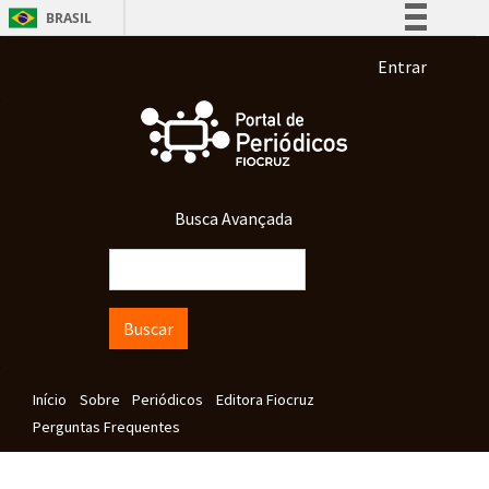
Pular para o conteúdo principal
BRASIL
Simplifique!
Menu de co
Entrar
Comunica BR
Participe
Acesso à informação
Legislação
Busca Avançada
Canais
Buscar
Navegação principal
Início
Sobre
Periódicos
Editora Fiocruz
Perguntas Frequentes