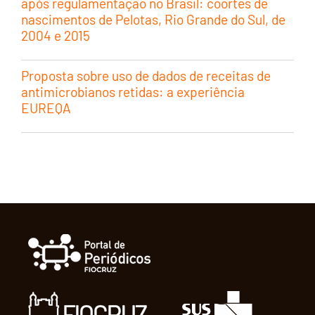
após regulamentação no Brasil: coortes de
nascimentos de Pelotas, Rio Grande do Sul, de
2004 e 2015
Proposta sobre uso de dados de receitas de
antimicrobianos retidas: a experiência
EUREQA