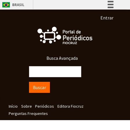
Pular para o conteúdo principal
BRASIL
Simplifique!
Menu de co
Entrar
Comunica BR
Participe
Acesso à informação
Legislação
Busca Avançada
Canais
Buscar
Navegação principal
Início
Sobre
Periódicos
Editora Fiocruz
Perguntas Frequentes