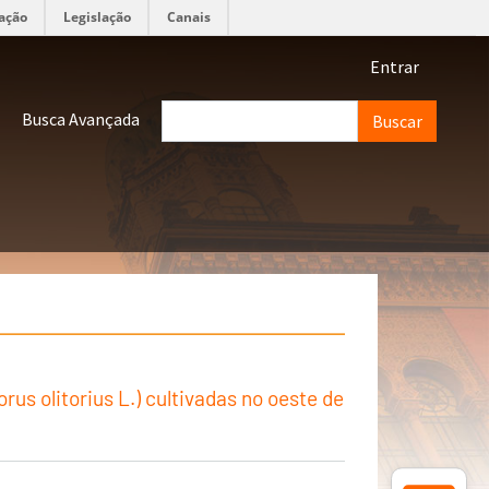
ação
Legislação
Canais
Menu de 
Entrar
Buscar
Busca Avançada
us olitorius L.) cultivadas no oeste de