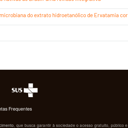
timicrobiana do extrato hidroetanólico de Ervatamia c
tas Frequentes
cimento
, que busca garantir à sociedade o acesso gratuito, público e