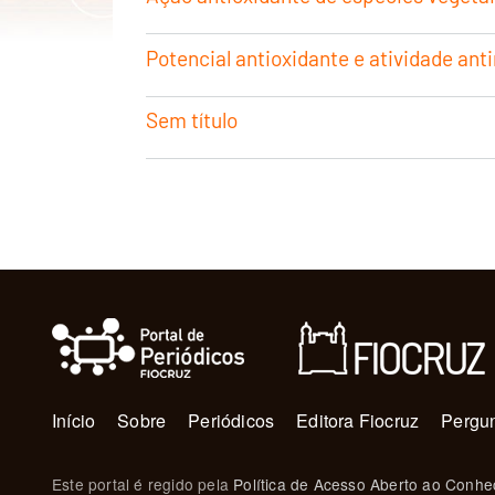
Potencial antioxidante e atividade an
Sem título
Navegação principal
Início
Sobre
Periódicos
Editora Fiocruz
Pergun
Este portal é regido pela
Política de Acesso Aberto ao Conhe