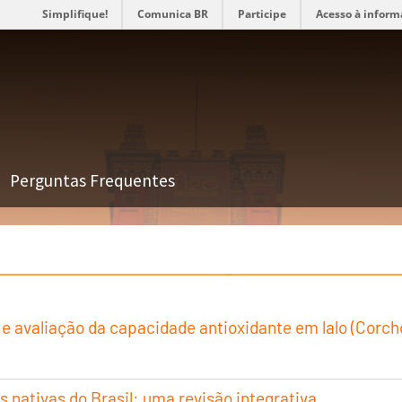
Simplifique!
Comunica BR
Participe
Acesso à inform
Perguntas Frequentes
 avaliação da capacidade antioxidante em lalo (Corchor
 nativas do Brasil: uma revisão integrativa