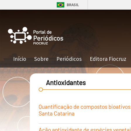
Pular para o conteúdo principal
BRASIL
Navegação principal
Início
Sobre
Periódicos
Editora Fiocruz
Antioxidantes
Quantificação de compostos bioativos e
Santa Catarina
Ação antioxidante de espécies vegetais