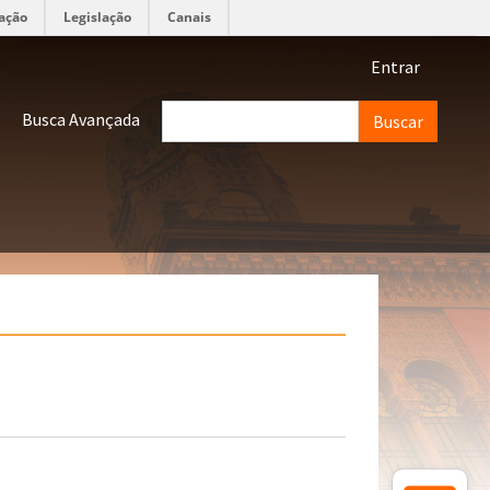
ação
Legislação
Canais
Menu de 
Entrar
Buscar
Busca Avançada