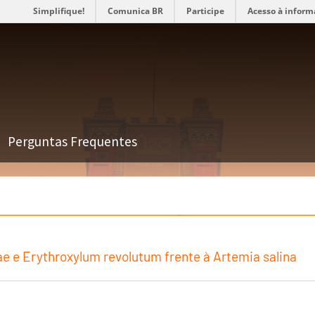
Simplifique!
Comunica BR
Participe
Acesso à inform
Perguntas Frequentes
e e Erythroxylum revolutum frente à Artemia salina