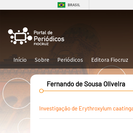
Pular para o conteúdo principal
BRASIL
Navegação principal
Início
Sobre
Periódicos
Editora Fiocruz
Fernando de Sousa Oliveira
Investigação de Erythroxylum caatinga