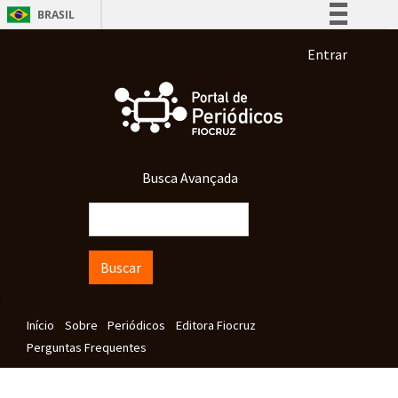
Pular para o conteúdo principal
BRASIL
Simplifique!
Menu de co
Entrar
Comunica BR
Participe
Acesso à informação
Legislação
Busca Avançada
Canais
Buscar
Navegação principal
Início
Sobre
Periódicos
Editora Fiocruz
Perguntas Frequentes