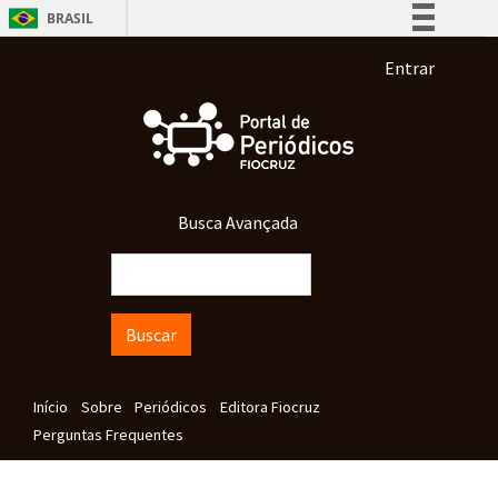
Pular para o conteúdo principal
BRASIL
Simplifique!
Menu de co
Entrar
Comunica BR
Participe
Acesso à informação
Legislação
Busca Avançada
Canais
Buscar
Navegação principal
Início
Sobre
Periódicos
Editora Fiocruz
Perguntas Frequentes