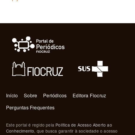
Navegação principal
Início
Sobre
Periódicos
Editora Fiocruz
Perguntas Frequentes
Este portal é regido pela
Política de Acesso Aberto ao
Conhecimento
, que busca garantir à sociedade o acesso