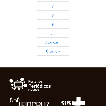
7
8
9
…
Próxima página
Avançar ›
Última página
Último »