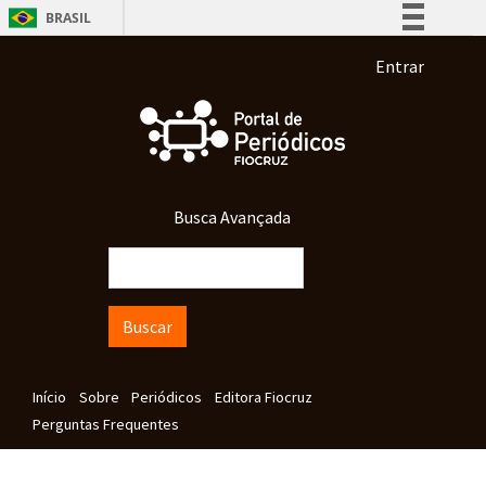
Pular para o conteúdo principal
BRASIL
Simplifique!
Menu de co
Entrar
Comunica BR
Participe
Acesso à informação
Legislação
Busca Avançada
Canais
Buscar
Navegação principal
Início
Sobre
Periódicos
Editora Fiocruz
Perguntas Frequentes