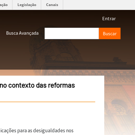
ação
Legislação
Canais
Menu de 
Entrar
Buscar
Busca Avançada
no contexto das reformas
licações para as desigualdades nos