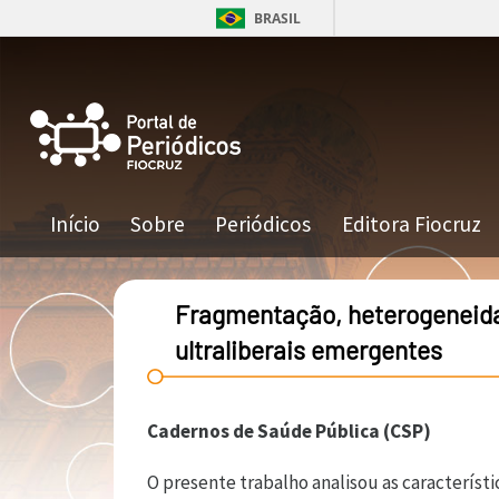
Pular para o conteúdo principal
BRASIL
Navegação principal
Início
Sobre
Periódicos
Editora Fiocruz
Fragmentação, heterogeneidad
ultraliberais emergentes
Cadernos de Saúde Pública (CSP)
O presente trabalho analisou as característ