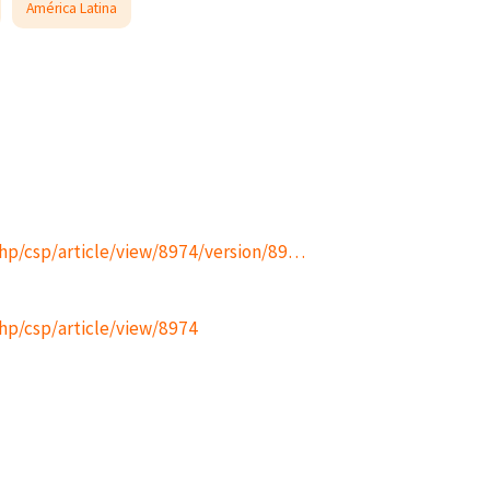
América Latina
.php/csp/article/view/8974/version/89…
php/csp/article/view/8974