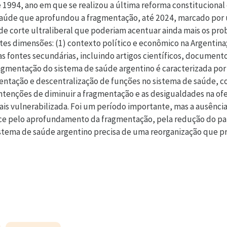
 1994, ano em que se realizou a última reforma constituciona
aúde que aprofundou a fragmentação, até 2024, marcado por 
 corte ultraliberal que poderiam acentuar ainda mais os prob
intes dimensões: (1) contexto político e econômico na Argentina
 fontes secundárias, incluindo artigos científicos, documentos 
agmentação do sistema de saúde argentino é caracterizada por t
ntação e descentralização de funções no sistema de saúde, 
intenções de diminuir a fragmentação e as desigualdades na o
is vulnerabilizada. Foi um período importante, mas a ausênci
rice pelo aprofundamento da fragmentação, pela redução do pap
sistema de saúde argentino precisa de uma reorganização que pri