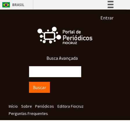
Pular para o conteúdo principal
BRASIL
Simplifique!
Menu de co
Entrar
Comunica BR
Participe
Acesso à informação
Legislação
Busca Avançada
Canais
Buscar
Navegação principal
Início
Sobre
Periódicos
Editora Fiocruz
Perguntas Frequentes