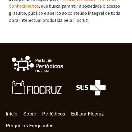
Conhecimento
, que busca garantir à sociedade o acesso
gratuito, público e aberto ao conteúdo integral de toda
obra intelectual produzida pela Fiocruz.
Navegação principal
Início
Sobre
Periódicos
Editora Fiocruz
Perguntas Frequentes