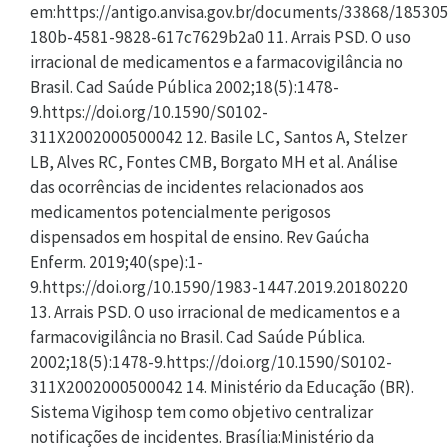
em:https://antigo.anvisa.gov.br/documents/33868/18
180b-4581-9828-617c7629b2a0 11. Arrais PSD. O uso
irracional de medicamentos e a farmacovigilância no
Brasil. Cad Saúde Pública 2002;18(5):1478-
9.https://doi.org/10.1590/S0102-
311X2002000500042 12. Basile LC, Santos A, Stelzer
LB, Alves RC, Fontes CMB, Borgato MH et al. Análise
das ocorrências de incidentes relacionados aos
medicamentos potencialmente perigosos
dispensados em hospital de ensino. Rev Gaúcha
Enferm. 2019;40(spe):1-
9.https://doi.org/10.1590/1983-1447.2019.20180220
13. Arrais PSD. O uso irracional de medicamentos e a
farmacovigilância no Brasil. Cad Saúde Pública.
2002;18(5):1478-9.https://doi.org/10.1590/S0102-
311X2002000500042 14. Ministério da Educação (BR).
Sistema Vigihosp tem como objetivo centralizar
notificações de incidentes. Brasília:Ministério da