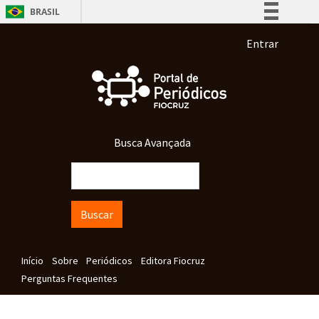
Pular para o conteúdo principal
BRASIL
Simplifique!
Menu de co
Entrar
Comunica BR
Participe
Acesso à informação
Legislação
Busca Avançada
Canais
Buscar
Navegação principal
Início
Sobre
Periódicos
Editora Fiocruz
Perguntas Frequentes