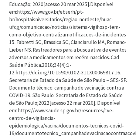
Educação; 2020[acesso 20 mar 2025].Disponível
em:https://www.gov.br/ebserh/pt-
br/hospitaisniversitarios/regiao-nordeste/huac-
ufcg/comunicacao/noticias/sistema-vigihosp-tem-
como-objetivo-centralizarnotificacoes-de-incidentes
15. Fabretti SC, Brassica SC, Cianciarullo MA, Romano-
Lieber NS. Rastreadores para a busca ativa de eventos
adversos a medicamentos em recém-nascidos. Cad
Saúde Pública.2018;34(4):1-
12.https://doi.org/10.1590/0102-311X00069817 16.
Secretaria de Estado da Saúde de São Paulo – SES-SP.
Documento técnico: campanha de vacinação contra a
COVID-19. São Paulo: Secretaria de Estado da Saúde
de São Paulo;2022[acesso 22 mar 2026]. Disponível
em: https://www.saude.sp.gov.br/resources/cve-
centro-de-vigilancia-
epidemiologica/vacina/documentos-tecnicos-covid-
19/documentotecnico_campanhadevacinacaocontraacovi