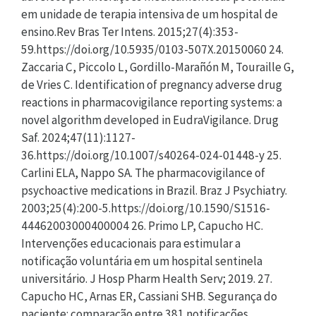
em unidade de terapia intensiva de um hospital de
ensino.Rev Bras Ter Intens. 2015;27(4):353-
59.https://doi.org/10.5935/0103-507X.20150060 24.
Zaccaria C, Piccolo L, Gordillo-Marañón M, Touraille G,
de Vries C. Identification of pregnancy adverse drug
reactions in pharmacovigilance reporting systems: a
novel algorithm developed in EudraVigilance. Drug
Saf. 2024;47(11):1127-
36.https://doi.org/10.1007/s40264-024-01448-y 25.
Carlini ELA, Nappo SA. The pharmacovigilance of
psychoactive medications in Brazil. Braz J Psychiatry.
2003;25(4):200-5.https://doi.org/10.1590/S1516-
44462003000400004 26. Primo LP, Capucho HC.
Intervenções educacionais para estimular a
notificação voluntária em um hospital sentinela
universitário. J Hosp Pharm Health Serv; 2019. 27.
Capucho HC, Arnas ER, Cassiani SHB. Segurança do
paciente: comparação entre 381 notificações