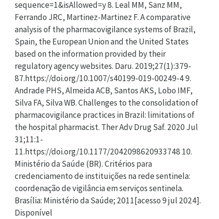
sequence=1&isAllowed=y 8. Leal MM, Sanz MM,
Ferrando JRC, Martinez-Martinez F. A comparative
analysis of the pharmacovigilance systems of Brazil,
Spain, the European Union and the United States
based on the information provided by their
regulatory agency websites. Daru. 2019;27(1):379-
87.https://doi.org/10.1007/s40199-019-00249-4 9.
Andrade PHS, Almeida ACB, Santos AKS, Lobo IMF,
Silva FA, Silva WB. Challenges to the consolidation of
pharmacovigilance practices in Brazil: limitations of
the hospital pharmacist. Ther Adv Drug Saf. 2020 Jul
31;11:1-
11.https://doi.org/10.1177/2042098620933748 10.
Ministério da Saúde (BR). Critérios para
credenciamento de instituições na rede sentinela:
coordenação de vigilância em serviços sentinela.
Brasília: Ministério da Saúde; 2011[acesso 9 jul 2024].
Disponível