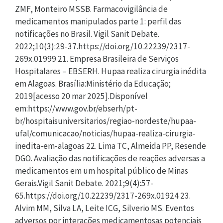
ZMF, Monteiro MSSB. Farmacovigilância de
medicamentos manipulados parte 1: perfil das
notificações no Brasil. Vigil Sanit Debate.
2022;10(3):29-37.https://doi.org/10.22239/2317-
269x.01999 21. Empresa Brasileira de Serviços
Hospitalares – EBSERH. Hupaa realiza cirurgia inédita
em Alagoas. Brasília:Ministério da Educação;
2019[acesso 20 mar 2025].Disponível
em:https://www.gov.br/ebserh/pt-
br/hospitaisuniversitarios/regiao-nordeste/hupaa-
ufal/comunicacao/noticias/hupaa-realiza-cirurgia-
inedita-em-alagoas 22. Lima TC, Almeida PP, Resende
DGO. Avaliação das notificações de reações adversas a
medicamentos em um hospital público de Minas
Gerais.Vigil Sanit Debate. 2021;9(4):57-
65.https://doi.org/10.22239/2317-269x.01924 23.
Alvim MM, Silva LA, Leite ICG, Silverio MS. Eventos
adversos por interações medicamentosas potenciais