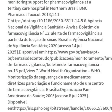
monitoring:support for pharmacovigilance at a
tertiary care hospital in Northern Brazil. BMC
Pharmacol Toxicol. 2013;14:1-
7.https://doi.org/10.1186/2050-6511-14-5 6. Agência
Nacional de Vigilância Sanitária - Anvisa. Boletim de
farmacovigilância Nº 13: alerta de farmacovigilância a
partir da detecção de sinais. Brasília: Agência Nacional
de Vigilância Sanitária; 2020[acesso 14 jul
2025].Disponível em:https://www.gov.br/anvisa/pt-
br/centraisdeconteudo/publicacoes/monitoramento/farma
de-farmacovigilancia/boletimde-farmacovigilancia-
no-13.pdf/view 7. World Health Organization – WHO.
Monitorização da segurança de medicamentos:
diretrizes para criação e funcionamento de um centro
de farmacovigilância. Brasília:Organização Pan-
Americana da Saúde; 2005[acesso 8 jul 2025].
Disponível
em:https://iris.paho.org/bitstream/handle/10665.2/360