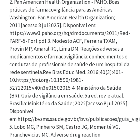
2. Pan American Health Organization - PAHO. Boas
práticas de farmacovigilância para as Américas.
Washington: Pan American Health Organization;
2011[acesso 8 jul2025]. Disponível em:
https://www3.paho.org/hq/dmdocuments/2011/Red-
PARF-5-Port.pdf 3. Modesto ACF, Ferreira TXAM,
Provin MP, Amaral RG, Lima DM. Reações adversas a
medicamentos e farmacovigilância: conhecimentos e
condutas de profissionais de saúde de um hospital da
rede sentinela.Rev Bras Educ Med. 2016;40(3):401-
10.https://doi.org/10.1590/1981-
52712015v40n3e01502015 4. Ministério da Saúde
(BR). Guia de vigilância em saúde. 5a ed. rev. e atual.
Brasília: Ministério da Saúde; 2022[acesso 8 jul 2025].
Disponível
em:https://bvsms.saude.gov.br/bvs/publicacoes/guia_vi
5. Lobo MG, Pinheiro SM, Castro JG, Momenté VG,
Pranchevicius MC. Adverse drug reaction