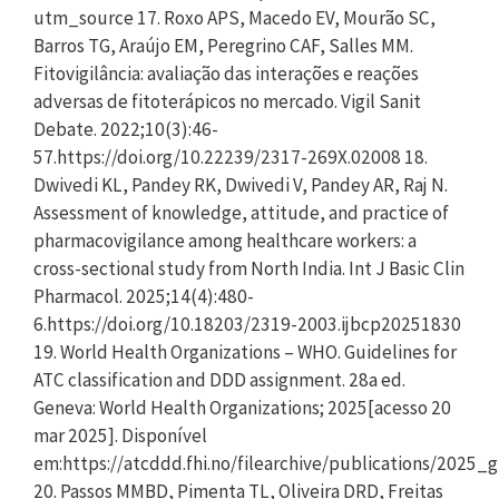
utm_source 17. Roxo APS, Macedo EV, Mourão SC,
Barros TG, Araújo EM, Peregrino CAF, Salles MM.
Fitovigilância: avaliação das interações e reações
adversas de fitoterápicos no mercado. Vigil Sanit
Debate. 2022;10(3):46-
57.https://doi.org/10.22239/2317-269X.02008 18.
Dwivedi KL, Pandey RK, Dwivedi V, Pandey AR, Raj N.
Assessment of knowledge, attitude, and practice of
pharmacovigilance among healthcare workers: a
cross-sectional study from North India. Int J Basic Clin
Pharmacol. 2025;14(4):480-
6.https://doi.org/10.18203/2319-2003.ijbcp20251830
19. World Health Organizations – WHO. Guidelines for
ATC classification and DDD assignment. 28a ed.
Geneva: World Health Organizations; 2025[acesso 20
mar 2025]. Disponível
em:https://atcddd.fhi.no/filearchive/publications/2025_
20. Passos MMBD, Pimenta TL, Oliveira DRD, Freitas