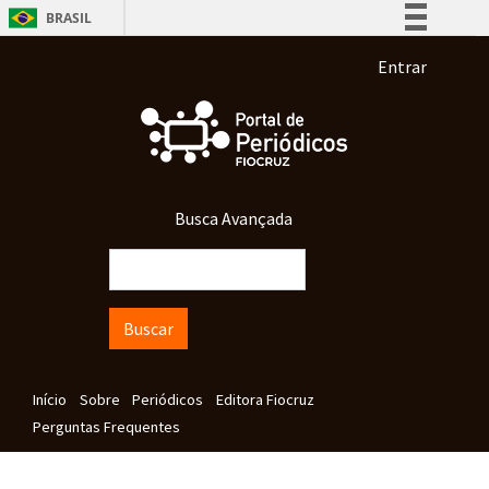
Pular para o conteúdo principal
BRASIL
Simplifique!
Menu de co
Entrar
Comunica BR
Participe
Acesso à informação
Legislação
Busca Avançada
Canais
Buscar
Navegação principal
Início
Sobre
Periódicos
Editora Fiocruz
Perguntas Frequentes