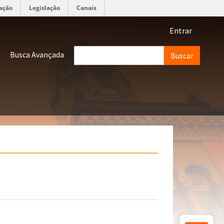
ação
Legislação
Canais
Menu de 
Entrar
Buscar
Busca Avançada