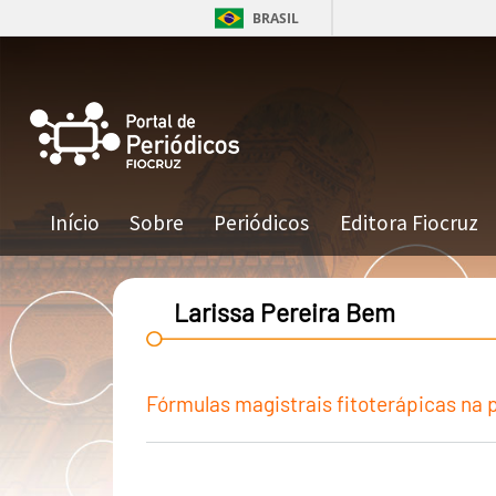
Pular para o conteúdo principal
BRASIL
Navegação principal
Início
Sobre
Periódicos
Editora Fiocruz
Larissa Pereira Bem
Fórmulas magistrais fitoterápicas na pr