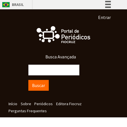
Pular para o conteúdo principal
BRASIL
Simplifique!
Menu de co
Entrar
Comunica BR
Participe
Acesso à informação
Legislação
Busca Avançada
Canais
Buscar
Navegação principal
Início
Sobre
Periódicos
Editora Fiocruz
Perguntas Frequentes